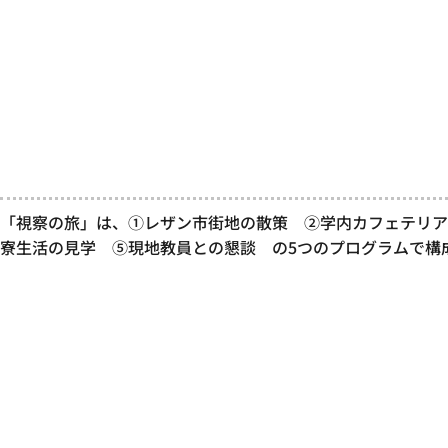
「視察の旅」は、①レザン市街地の散策 ②学内カフェテリア
寮生活の見学 ⑤現地教員との懇談 の5つのプログラムで構