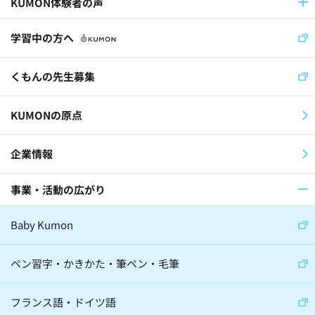
KUMON体験者の声
児童福祉施設(11)
社員(36)
学習中の方へ
くもんの先生(30)
くもんの先生募集
スイス公文学園(22)
KUMONの原点
公文国際学園(29)
企業情報
事業・活動の広がり
医師(32)
棋士(15)
俳優(8)
Baby Kumon
アナウンサー(6)
ジャーナリスト(8)
大学教授(18)
小説家(6)
ペン習字・かきかた・筆ペン・毛筆
日本教育史学者(2)
フランス語・ドイツ語