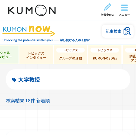
学習中の方
メニュー
記事検索
Unlocking the potential within you
学び続ける人のそばに
ペシャル
トピックス
調査
タビュー
インタビュー
グループの活動
KUMONのSDGs
ア
大学教授
検索結果 18件 新着順