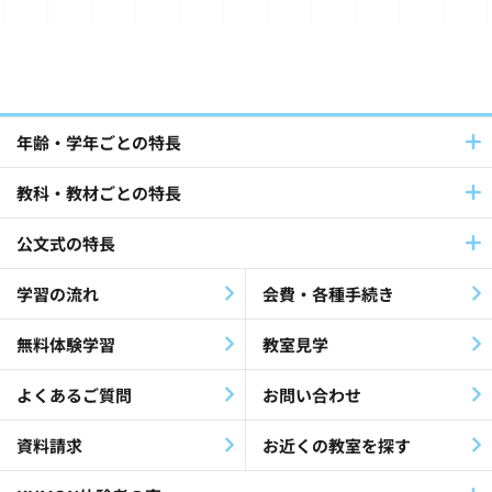
国語(39)
英語(140)
フランス語・ドイツ語(12)
パートナーとの連携(42)
年齢・学年ごとの特長
教科・教材ごとの特長
社員採用(9)
公文式教室(102)
公文式の特長
障害児・障害者(60)
教材・指導(27)
学習の流れ
会費・各種手続き
公文公(35)
就労支援(24)
無料体験学習
教室見学
最終教材修了生(26)
KEIA(41)
よくあるご質問
お問い合わせ
認知症(26)
歌(12)
資料請求
お近くの教室を探す
放課後等デイサービス(19)