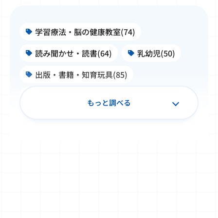
学習療法・脳の健康教室(74)
読み聞かせ・読書(64)
乳幼児(50)
出版・書籍・知育玩具(85)
施設・学校・企業での公文式(99)
もっと調べる
子ども文化史料・浮世絵(50)
書写(34)
TOEFL Primary® / TOEFL Junior®(32)
Japanese（日本語）(20)
算数・数学(49)
Baby Kumon(8)