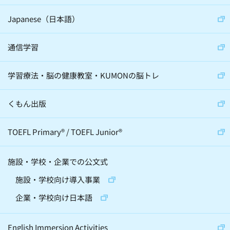
サイエンスコミュニケーター(5)
Japanese（日本語）
通信学習
心理学(24)
スポーツ(36)
学習療法・脳の健康教室・KUMONの脳トレ
音楽(22)
経営学(19)
脳科学(24)
科学(23)
経済学(8)
くもん出版
宇宙(12)
動物(6)
伝統芸(10)
TOEFL Primary
®
/
TOEFL Junior
®
天文学(4)
建築(2)
施設・学校・企業での公文式
精神・神経科学(2)
化学(2)
施設・学校向け導入事業
昆虫(2)
将棋(10)
囲碁(7)
企業・学校向け日本語
バレエ(4)
ロボット(3)
手話(4)
English Immersion Activities