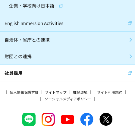
昆虫(2)
将棋(10)
囲碁(7)
企業・学校向け日本語
バレエ(4)
ロボット(3)
手話(4)
English Immersion Activities
自治体・省庁との連携
グローバル・異文化(186)
SDGs(66)
財団との連携
子育て(28)
留学(60)
震災(17)
スマート・エイジング(15)
社員採用
プログラミング教育(3)
家庭学習(56)
個人情報保護方針
サイトマップ
推奨環境
サイト利用規約
海外(166)
企業(64)
寺子屋(15)
ソーシャルメディアポリシー
賞(18)