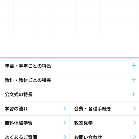
Japanese（日本語）(20)
算数・数学(49)
Baby Kumon(8)
国語(39)
英語(140)
フランス語・ドイツ語(12)
パートナーとの連携(42)
年齢・学年ごとの特長
教科・教材ごとの特長
社員採用(9)
公文式教室(102)
公文式の特長
障害児・障害者(60)
教材・指導(27)
学習の流れ
会費・各種手続き
公文公(35)
就労支援(24)
無料体験学習
教室見学
最終教材修了生(26)
KEIA(41)
よくあるご質問
お問い合わせ