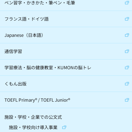
大学教授(18)
小説家(6)
ペン習字・かきかた・筆ペン・毛筆
日本教育史学者(2)
フランス語・ドイツ語
サイエンスコミュニケーター(5)
Japanese（日本語）
通信学習
心理学(24)
スポーツ(36)
学習療法・脳の健康教室・KUMONの脳トレ
音楽(22)
経営学(19)
脳科学(24)
科学(23)
経済学(8)
くもん出版
宇宙(12)
動物(6)
伝統芸(10)
TOEFL Primary
®
/
TOEFL Junior
®
天文学(4)
建築(2)
施設・学校・企業での公文式
精神・神経科学(2)
化学(2)
施設・学校向け導入事業