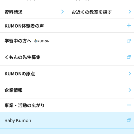
認知症(26)
歌(12)
資料請求
お近くの教室を探す
放課後等デイサービス(19)
KUMON体験者の声
児童福祉施設(11)
社員(36)
学習中の方へ
くもんの先生(30)
くもんの先生募集
スイス公文学園(22)
KUMONの原点
公文国際学園(29)
企業情報
事業・活動の広がり
医師(32)
棋士(15)
俳優(8)
Baby Kumon
アナウンサー(6)
ジャーナリスト(8)