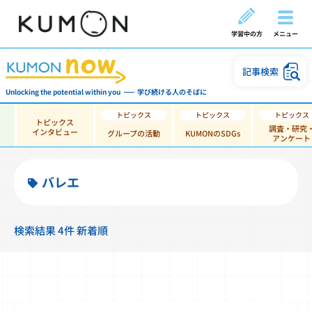
学習中の方
メニュー
記事検索
Unlocking the potential within you
学び続ける人のそばに
トピックス
調査・研究
インタビュー
グループの活動
KUMONのSDGs
アンケート
バレエ
検索結果 4件 新着順