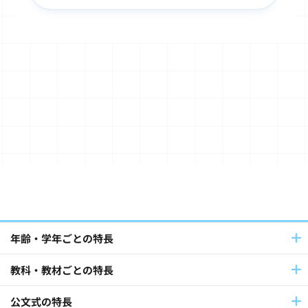
子ども文化史料・浮世絵(50)
書写(34)
TOEFL Primary® / TOEFL Junior®(32)
Japanese（日本語）(20)
算数・数学(49)
Baby Kumon(8)
国語(39)
英語(140)
フランス語・ドイツ語(12)
パートナーとの連携(42)
年齢・学年ごとの特長
教科・教材ごとの特長
社員採用(9)
公文式教室(102)
公文式の特長