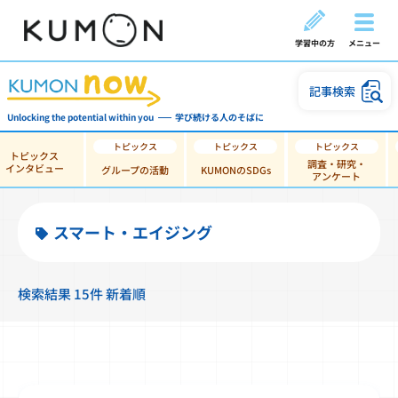
学習中の方
メニュー
記事検索
Unlocking the potential within you
学び続ける人のそばに
トピックス
調査・研究・
インタビュー
グループの活動
KUMONのSDGs
アンケート
スマート・エイジング
検索結果 15件 新着順