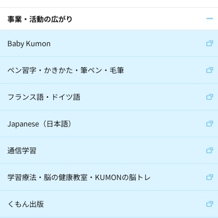
事業・活動の広がり
医師(32)
棋士(15)
俳優(8)
Baby Kumon
アナウンサー(6)
ジャーナリスト(8)
大学教授(18)
小説家(6)
ペン習字・かきかた・筆ペン・毛筆
日本教育史学者(2)
フランス語・ドイツ語
サイエンスコミュニケーター(5)
Japanese（日本語）
通信学習
心理学(24)
スポーツ(36)
学習療法・脳の健康教室・KUMONの脳トレ
音楽(22)
経営学(19)
脳科学(24)
科学(23)
経済学(8)
くもん出版