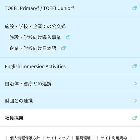
宇宙(12)
動物(6)
伝統芸(10)
TOEFL Primary
®
/
TOEFL Junior
®
天文学(4)
建築(2)
施設・学校・企業での公文式
精神・神経科学(2)
化学(2)
施設・学校向け導入事業
昆虫(2)
将棋(10)
囲碁(7)
企業・学校向け日本語
バレエ(4)
ロボット(3)
手話(4)
English Immersion Activities
自治体・省庁との連携
グローバル・異文化(186)
SDGs(66)
財団との連携
子育て(28)
留学(60)
震災(17)
スマート・エイジング(15)
社員採用
プログラミング教育(3)
家庭学習(56)
個人情報保護方針
サイトマップ
推奨環境
サイト利用規約