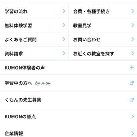
障害児・障害者(60)
教材・指導(27)
学習の流れ
会費・各種手続き
公文公(35)
就労支援(24)
無料体験学習
教室見学
最終教材修了生(26)
KEIA(41)
よくあるご質問
お問い合わせ
認知症(26)
歌(12)
資料請求
お近くの教室を探す
放課後等デイサービス(19)
KUMON体験者の声
児童福祉施設(11)
社員(36)
学習中の方へ
くもんの先生(30)
くもんの先生募集
スイス公文学園(22)
KUMONの原点
公文国際学園(29)
企業情報