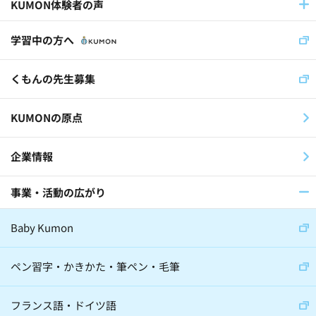
KUMON体験者の声
児童福祉施設(11)
社員(36)
学習中の方へ
くもんの先生(30)
くもんの先生募集
スイス公文学園(22)
KUMONの原点
公文国際学園(29)
企業情報
事業・活動の広がり
医師(32)
棋士(15)
俳優(8)
Baby Kumon
アナウンサー(6)
ジャーナリスト(8)
大学教授(18)
小説家(6)
ペン習字・かきかた・筆ペン・毛筆
日本教育史学者(2)
フランス語・ドイツ語