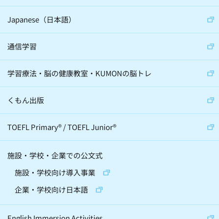
サイエンスコミュニケーター(5)
Japanese（日本語）
通信学習
心理学(24)
スポーツ(36)
学習療法・脳の健康教室・KUMONの脳トレ
音楽(22)
経営学(19)
脳科学(24)
科学(23)
経済学(8)
くもん出版
宇宙(12)
動物(6)
伝統芸(10)
TOEFL Primary
®
/
TOEFL Junior
®
天文学(4)
建築(2)
施設・学校・企業での公文式
精神・神経科学(2)
化学(2)
施設・学校向け導入事業
昆虫(2)
将棋(10)
囲碁(7)
企業・学校向け日本語
バレエ(4)
ロボット(3)
手話(4)
English Immersion Activities