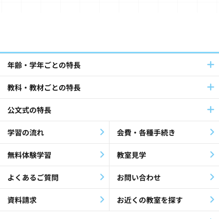
国語(39)
英語(140)
フランス語・ドイツ語(12)
パートナーとの連携(42)
年齢・学年ごとの特長
教科・教材ごとの特長
社員採用(9)
公文式教室(102)
公文式の特長
障害児・障害者(60)
教材・指導(27)
学習の流れ
会費・各種手続き
公文公(35)
就労支援(24)
無料体験学習
教室見学
最終教材修了生(26)
KEIA(41)
よくあるご質問
お問い合わせ
認知症(26)
歌(12)
資料請求
お近くの教室を探す
放課後等デイサービス(19)