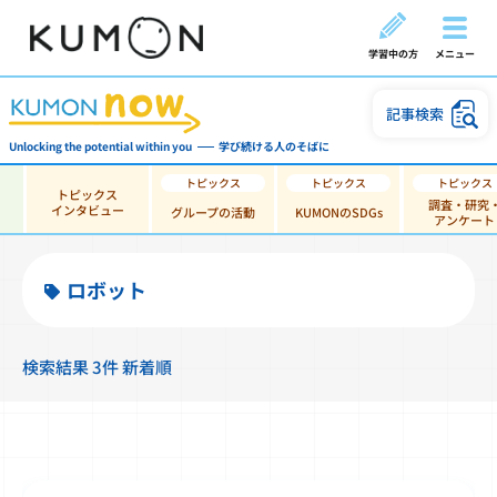
学習中の方
メニュー
記事検索
Unlocking the potential within you
学び続ける人のそばに
トピックス
調査・研究
インタビュー
グループの活動
KUMONのSDGs
アンケート
ロボット
検索結果 3件 新着順