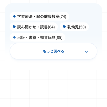
学習療法・脳の健康教室(74)
読み聞かせ・読書(64)
乳幼児(50)
出版・書籍・知育玩具(85)
施設・学校・企業での公文式(99)
もっと調べる
子ども文化史料・浮世絵(50)
書写(34)
TOEFL Primary® / TOEFL Junior®(32)
Japanese（日本語）(20)
算数・数学(49)
Baby Kumon(8)