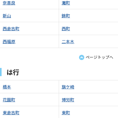
奈喜良
灘町
新山
錦町
西倉吉町
西町
西福原
二本木
ページトップへ
は行
橋本
旗ケ崎
花園町
博労町
東倉吉町
東町