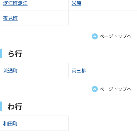
淀江町淀江
米原
夜見町
ページトップへ
ら行
流通町
両三柳
ページトップへ
わ行
和田町