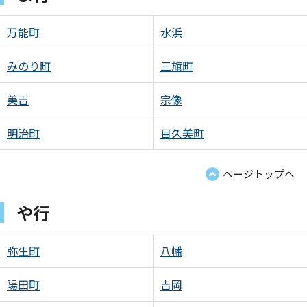
万能町
水浜
みのり町
三旗町
美吉
宗像
明治町
目久美町
ページトップへ
や行
弥生町
八幡
陽田町
吉岡