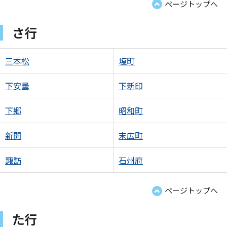
ページトップへ
さ行
三本松
塩町
下安曇
下新印
下郷
昭和町
新開
末広町
諏訪
石州府
ページトップへ
た行