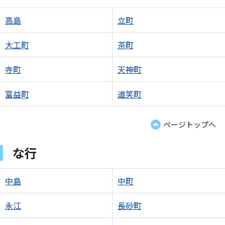
高島
立町
大工町
茶町
寺町
天神町
富益町
道笑町
ページトップへ
な行
中島
中町
永江
長砂町