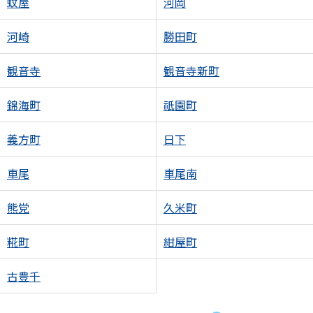
蚊屋
河岡
河崎
勝田町
観音寺
観音寺新町
錦海町
祇園町
義方町
日下
車尾
車尾南
熊党
久米町
糀町
紺屋町
古豊千