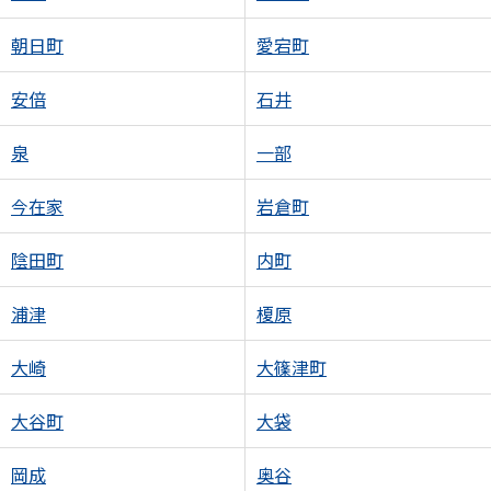
朝日町
愛宕町
安倍
石井
泉
一部
今在家
岩倉町
陰田町
内町
浦津
榎原
大崎
大篠津町
大谷町
大袋
岡成
奥谷