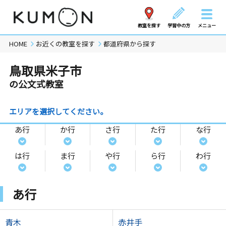
教室を探す
学習中の方
メニュー
HOME
お近くの教室を探す
都道府県から探す
鳥取県米子市
の公文式教室
エリアを選択してください。
あ行
か行
さ行
た行
な行
は行
ま行
や行
ら行
わ行
あ行
青木
赤井手