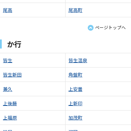
尾高
尾高町
ページトップへ
か行
皆生
皆生温泉
皆生新田
角盤町
兼久
上安曇
上後藤
上新印
上福原
加茂町