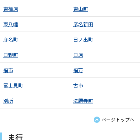
東福原
東山町
東八幡
彦名新田
彦名町
日ノ出町
日野町
日原
福市
福万
冨士見町
古市
別所
法勝寺町
ページトップへ
ま行