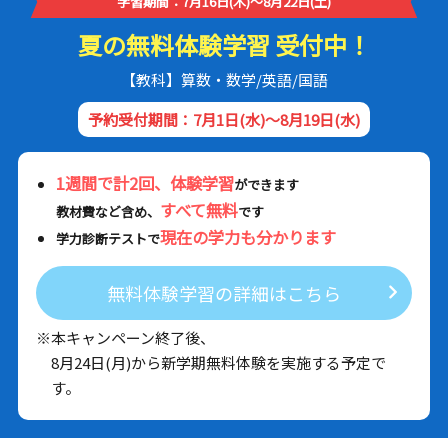
学習期間：7月16日(木)～8月22日(土)
夏の無料体験学習 受付中！
【教科】算数・数学/英語/国語
予約受付期間：7月1日(水)～8月19日(水)
1週間で計2回、体験学習
ができます
すべて無料
教材費など含め、
です
現在の学力も分かります
学力診断テストで
無料体験学習の詳細はこちら
※本キャンペーン終了後、
8月24日(月)から新学期無料体験を実施する予定で
す。