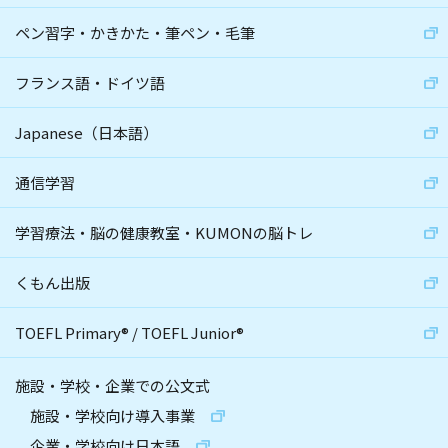
ペン習字・かきかた・筆ペン・毛筆
フランス語・ドイツ語
Japanese（日本語）
通信学習
学習療法・脳の健康教室・KUMONの脳トレ
くもん出版
TOEFL Primary
®
/
TOEFL Junior
®
施設・学校・企業での公文式
施設・学校向け導入事業
企業・学校向け日本語