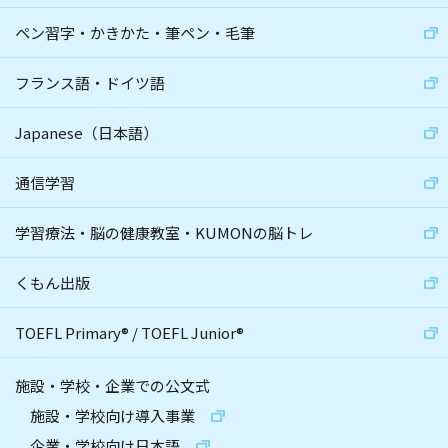
ペン習字・かきかた・筆ペン・毛筆
フランス語・ドイツ語
Japanese（日本語）
通信学習
学習療法・脳の健康教室・KUMONの脳トレ
くもん出版
TOEFL Primary
®
/
TOEFL Junior
®
施設・学校・企業での公文式
施設・学校向け導入事業
企業・学校向け日本語