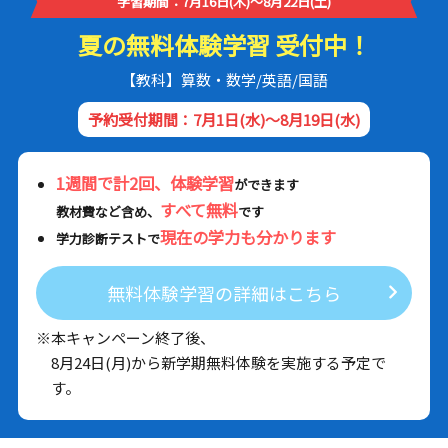
学習期間：7月16日(木)～8月22日(土)
夏の無料体験学習 受付中！
【教科】算数・数学/英語/国語
予約受付期間：7月1日(水)～8月19日(水)
1週間で計2回、体験学習
ができます
すべて無料
教材費など含め、
です
現在の学力も分かります
学力診断テストで
無料体験学習の詳細はこちら
※本キャンペーン終了後、
8月24日(月)から新学期無料体験を実施する予定で
す。