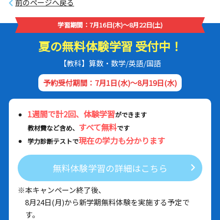
前のページへ戻る
学習期間：7月16日(木)～8月22日(土)
夏の無料体験学習 受付中！
【教科】算数・数学/英語/国語
予約受付期間：7月1日(水)～8月19日(水)
1週間で計2回、体験学習
ができます
すべて無料
教材費など含め、
です
現在の学力も分かります
学力診断テストで
無料体験学習の詳細はこちら
※本キャンペーン終了後、
8月24日(月)から新学期無料体験を実施する予定で
す。