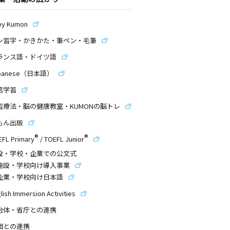
by Kumon
ン習字・かきかた・筆ペン・毛筆
ランス語・ドイツ語
panese（日本語）
信学習
習療法・脳の健康教室・KUMONの脳トレ
もん出版
®
®
EFL Primary
/
TOEFL Junior
設・学校・企業での公文式
施設・学校向け導入事業
企業・学校向け日本語
lish Immersion Activities
治体・省庁との連携
団との連携