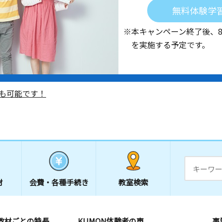
無料体験学
※本キャンペーン終了後、
を実施する予定です。
も可能です！
材
会費・
各種手続き
教室検索
教材ごとの特長
KUMON体験者の声
事