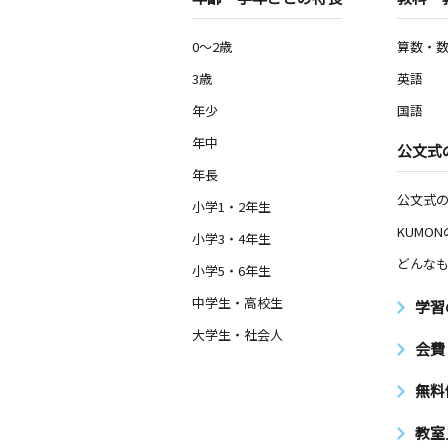
0～2歳
算数・
3歳
英語
年少
国語
年中
公文式
年長
公文式
小学1・2年生
KUMO
小学3・4年生
どんなも
小学5・6年生
中学生・高校生
学習
大学生・社会人
会費
無料
教室