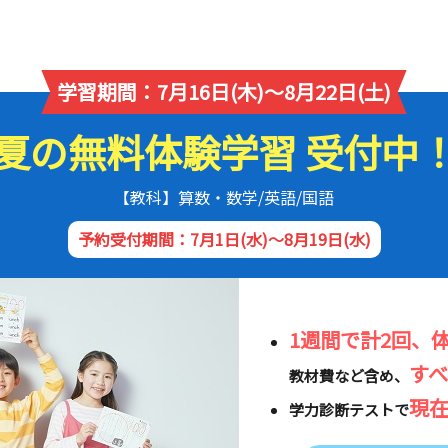
学習期間：7月16日(木)～8月22日(土)
夏の無料体験学習 受付中
【教科】算数・数学/英語/国語
予約受付期間：7月1日(水)～8月19日(水)
1週間で計2回、
す
教材費など含め、
現
学力診断テストで