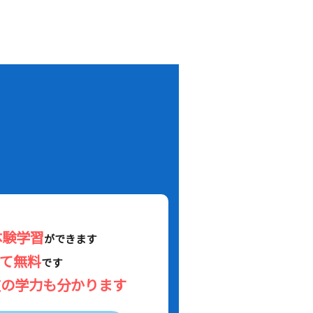
！
体験学習
ができます
べて無料
です
在の学力も分かります