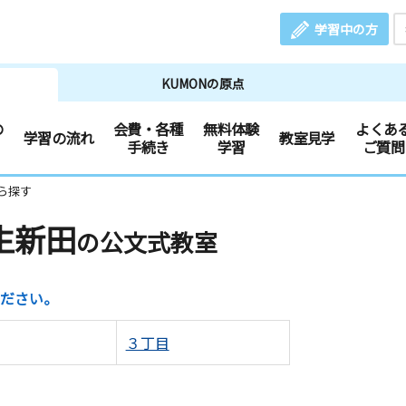
学習中の方
KUMONの原点
の
会費・各種
無料体験
よくあ
学習の流れ
教室見学
手続き
学習
ご質問
ら探す
生新田
の公文式教室
ださい。
３丁目