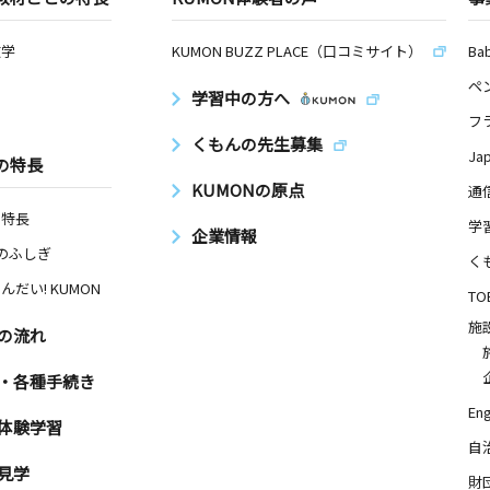
数学
KUMON BUZZ PLACE（口コミサイト）
Ba
ペ
学習中の方へ
フ
くもんの先生募集
Ja
の特長
KUMONの原点
通
の特長
学
企業情報
Nのふしぎ
く
んだい! KUMON
TO
施
の流れ
・各種手続き
Eng
体験学習
自
見学
財