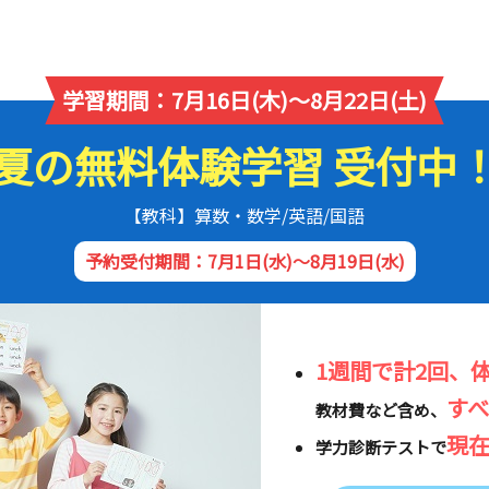
学習期間：7月16日(木)～8月22日(土)
夏の無料体験学習 受付中
【教科】算数・数学/英語/国語
予約受付期間：7月1日(水)～8月19日(水)
1週間で計2回、
す
教材費など含め、
現
学力診断テストで