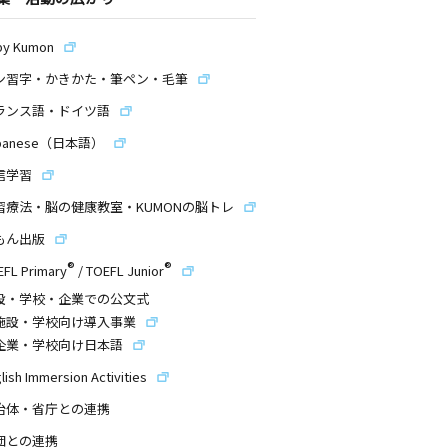
by Kumon
ン習字・かきかた・筆ペン・毛筆
ランス語・ドイツ語
panese（日本語）
信学習
習療法・脳の健康教室・KUMONの脳トレ
もん出版
®
®
EFL Primary
/
TOEFL Junior
設・学校・企業での公文式
施設・学校向け導入事業
企業・学校向け日本語
lish Immersion Activities
治体・省庁との連携
団との連携