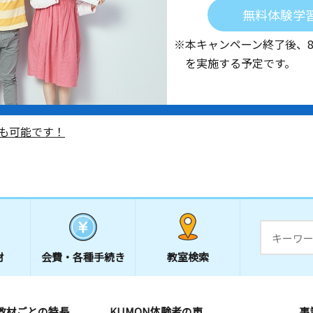
無料体験学
※本キャンペーン終了後、
を実施する予定です。
も可能です！
材
会費・
各種手続き
教室検索
教材ごとの特長
KUMON体験者の声
事