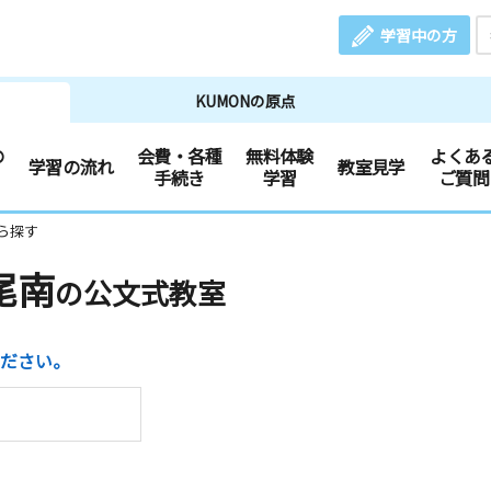
学習中の方
KUMONの原点
の
会費・各種
無料体験
よくあ
学習の流れ
教室見学
手続き
学習
ご質問
ら探す
尾南
の公文式教室
ださい。