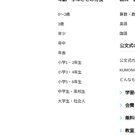
0～2歳
算数・
3歳
英語
年少
国語
年中
公文式
年長
公文式
小学1・2年生
KUMO
小学3・4年生
どんなも
小学5・6年生
中学生・高校生
学習
大学生・社会人
会費
無料
教室