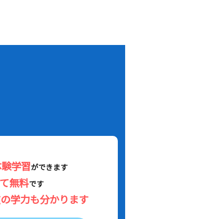
！
体験学習
ができます
べて無料
です
在の学力も分かります