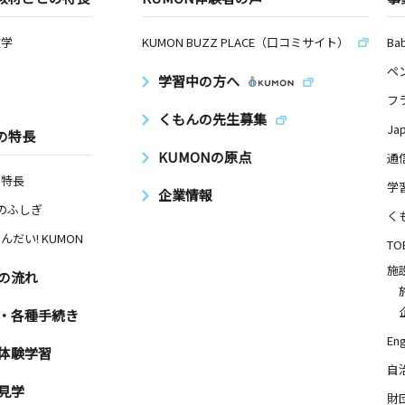
数学
KUMON BUZZ PLACE（口コミサイト）
Ba
ペ
学習中の方へ
フ
くもんの先生募集
Ja
の特長
KUMONの原点
通
の特長
学
企業情報
Nのふしぎ
く
んだい! KUMON
TO
施
の流れ
・各種手続き
Eng
体験学習
自
見学
財