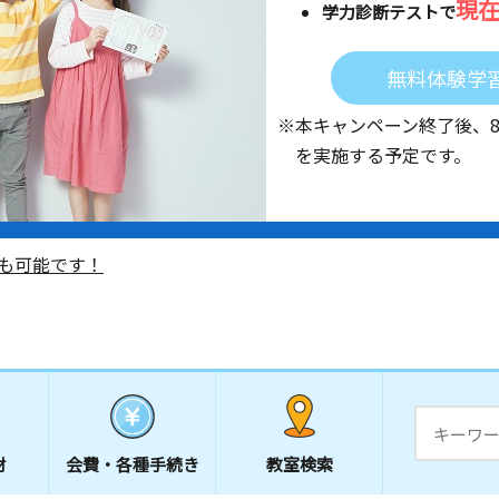
現
学力診断テストで
無料体験学
※本キャンペーン終了後、
を実施する予定です。
も可能です！
材
会費・
各種手続き
教室検索