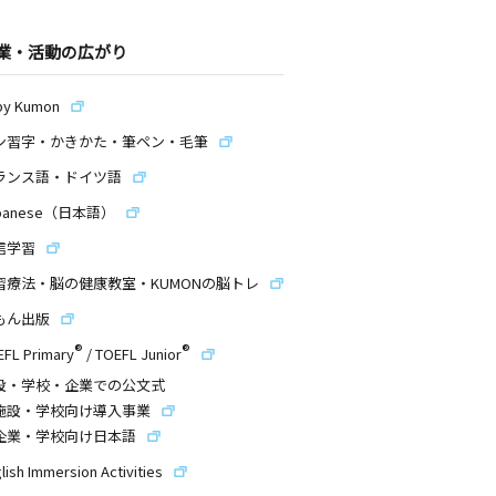
業・活動の広がり
by Kumon
ン習字・かきかた・筆ペン・毛筆
ランス語・ドイツ語
panese（日本語）
信学習
習療法・脳の健康教室・KUMONの脳トレ
もん出版
®
®
EFL Primary
/
TOEFL Junior
設・学校・企業での公文式
施設・学校向け導入事業
企業・学校向け日本語
lish Immersion Activities