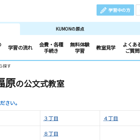
学習中の方
KUMONの原点
の
会費・各種
無料体験
よくあ
学習の流れ
教室見学
手続き
学習
ご質問
ら探す
福原
の公文式教室
ださい。
３丁目
４丁目
８丁目