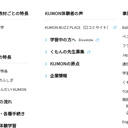
教材ごとの特長
KUMON体験者の声
事
数学
KUMON BUZZ PLACE（口コミサイト）
Ba
ペ
学習中の方へ
フ
くもんの先生募集
Ja
の特長
KUMONの原点
通
の特長
学
企業情報
Nのふしぎ
く
んだい! KUMON
TO
施
の流れ
・各種手続き
Eng
体験学習