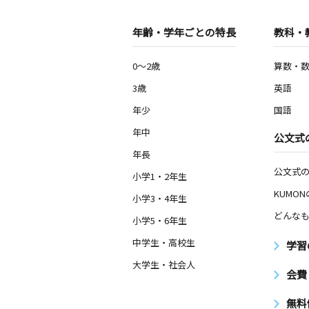
年齢・学年ごとの特長
教科・
0～2歳
算数・
3歳
英語
年少
国語
年中
公文式
年長
公文式
小学1・2年生
KUMO
小学3・4年生
どんなも
小学5・6年生
中学生・高校生
学習
大学生・社会人
会費
無料