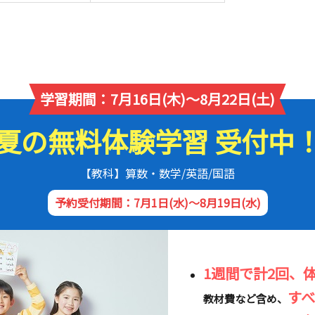
学習期間：7月16日(木)～8月22日(土)
夏の無料体験学習 受付中
【教科】算数・数学/英語/国語
予約受付期間：7月1日(水)～8月19日(水)
1週間で計2回、
す
教材費など含め、