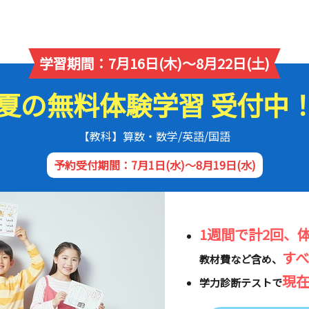
学習期間：7月16日(木)～8月22日(土)
夏の無料体験学習 受付中
【教科】算数・数学/英語/国語
予約受付期間：7月1日(水)～8月19日(水)
1週間で計2回、
す
教材費など含め、
現
学力診断テストで