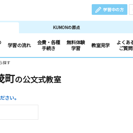
学習中の方
KUMONの原点
の
会費・各種
無料体験
よくあ
学習の流れ
教室見学
手続き
学習
ご質問
ら探す
茂町
の公文式教室
ださい。