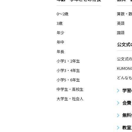
0～2歳
算数・
3歳
英語
年少
国語
年中
公文式
年長
公文式
小学1・2年生
KUMO
小学3・4年生
どんなも
小学5・6年生
中学生・高校生
学習
大学生・社会人
会費
無料
教室