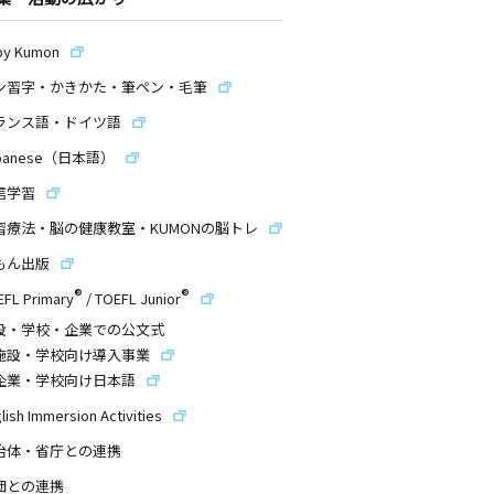
by Kumon
ン習字・かきかた・筆ペン・毛筆
ランス語・ドイツ語
panese（日本語）
信学習
習療法・脳の健康教室・KUMONの脳トレ
もん出版
®
®
EFL Primary
/
TOEFL Junior
設・学校・企業での公文式
施設・学校向け導入事業
企業・学校向け日本語
lish Immersion Activities
治体・省庁との連携
団との連携