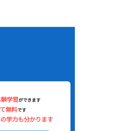
！
体験学習
ができます
べて無料
です
在の学力も分かります