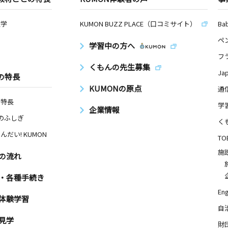
数学
KUMON BUZZ PLACE（口コミサイト）
Ba
ペ
学習中の方へ
フ
くもんの先生募集
Ja
の特長
KUMONの原点
通
の特長
学
企業情報
Nのふしぎ
く
んだい! KUMON
TO
施
の流れ
・各種手続き
Eng
体験学習
自
見学
財