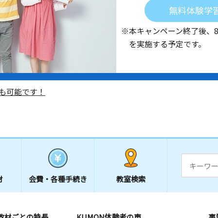
無料体験学
※本キャンペーン終了後、
を実施する予定です。
も可能です！
材
会費・
各種手続き
教室検索
教材ごとの特長
KUMON体験者の声
事