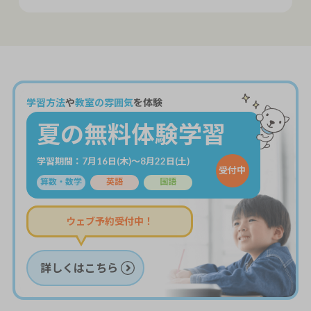
学習方法
や
教室の雰囲気
を体験
夏の無料体験学習
学習期間：7月16日(木)～8月22日(土)
受付中
算数・数学
英語
国語
ウェブ予約受付中！
詳しくはこちら