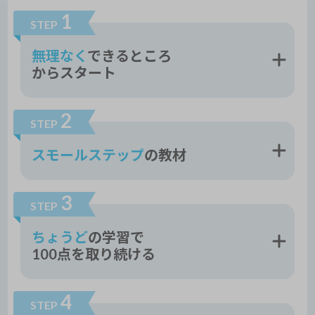
1
STEP
無理なく
できるところ
からスタート
2
STEP
スモールステップ
の教材
3
STEP
ちょうど
の学習で
100点を取り続ける
4
STEP