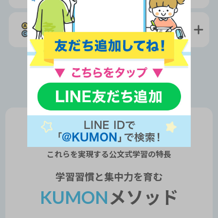
®
英検
にも
合格
できる
これらを実現する公文式学習の
特長
学習習慣と集中力を育む
KUMON
メソッド