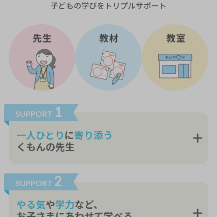
子どもの学びをトリプルサポート
1
SUPPORT
一人ひとり
に
寄り添う
くもんの先生
2
SUPPORT
やる気
や
学力
など、
お子さまにあわせて学べる