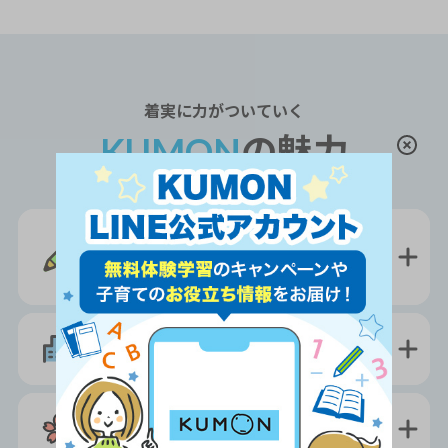
着実
に力がついていく
KUMON
の魅力
学習習慣
と
集中力
が
身につく
学校の授業
に強くなる
将来の受験
に役立つ