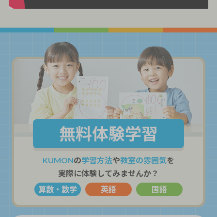
無料体験学習
KUMON
の
学習方法
や
教室の雰囲気
を
実際に体験してみませんか？
算数・数学
英語
国語