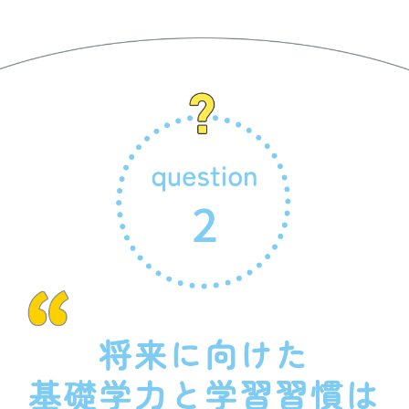
少なくならないようにしています。また、先生は、
講習会、勉強会、見学会などに参加し、常に指導
入会金は不要です。
力の向上に努めています。そのため、やむを得
月額会費は1教科につき、以下の通りです。
ず、教室を臨時にお休みさせていただくことが
あります。
■幼児・小学生
東京都・神奈川県：7,700円/月
教室がお休みの間も、ご家庭で学習ができるよ
それ以外の地域：7,150円/月
う、宿題をお渡ししますが、先生がお子さまの学
■中学生
習の様子をよく見た上で、適切な内容、量となる
東京都・神奈川県：8,800円/月
よう十分に配慮しています。
それ以外の地域：8,250円/月
■高校生以上
東京都・神奈川県：9,900円/月
それ以外の地域：9,350円/月
※会費につきましては各教室の所在地に準じま
す。 ※英語学習開始時には、専用リスニング機
器「E-Pencil」6,600円（税込）をご購入いただき