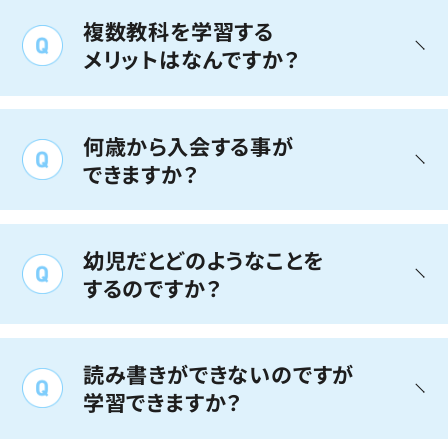
おすすめします
複数教科を学習する
メリットはなんですか？
入学前に少しでも「学習習慣」を身につけておく
いっそう早く、より幅広く、お子さまの
事が大切です。
能力が向上します
KUMONでは、やさしい内容から学習を始め、教
何歳から入会する事が
室とご家庭（宿題）で、毎日集中して解く練習を
できますか？
くり返しながら徐々にその時間を長くし、学習内
KUMONでは、2教科や3教科の複数教科の学習
容を高めていきます。
年齢制限はございません。ただし、幼
をおすすめしています。
学習習慣をつけながら、学力も同時に高めてい
児さんの受け入れ年齢は教室によっ
子どもたちは、複数教科の学習を始めると、その
幼児だとどのようなことを
くことができます。
て異なりますので、教室にお問い合
学習リズムを自然なものとして、これまで以上
するのですか？
に集中して学習に取り組むようになります。ま
わせください
た、学習する他の教科と相互に影響しあって、1
幼児さんもプリント教材を使って力
教科の時よりも進度が高まったり、ある教科が
をつけていきます
読み書きができないのですが
スランプになった時に他の教科の学習意欲が助
公文式学習では子どもたち一人ひとりの「でき
けてくれたりすることもあります。
学習できますか？
る」ところを見つけることからスタートします。
小さいお子さまの場合は、言葉や数の世界に無
KUMONには、幼児さんにも楽しく学べるプリン
理なく入れるように作られた教材や教具を使っ