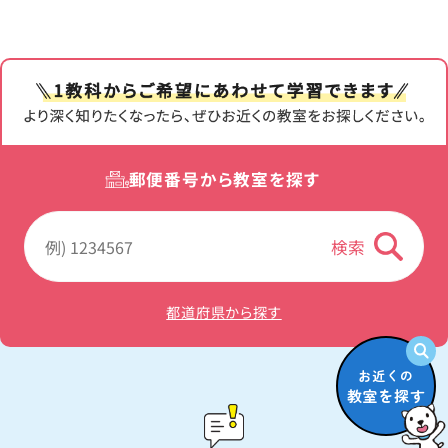
読み書きの練習からKUMONで学習
ト教材がそろっており、この教材を使って言葉や
て、遊びと同じ感覚で学習していくことができま
できます
数に親しんでいくことから始めます。
す。
「さんすう」教材は、教材の絵を指さして、読むこ
まだ鉛筆を持てないお子さま向けから、数字や
とや数えることからはじまり、1～10まで、～20
ひらがなの読み書きを練習する教材まで、細か
鉛筆をまだ上手に持てない、思うように線が描
まで･･･と、数唱や数える力をまず伸ばしてから
なステップで構成されています。また、楽しく線
けないというお子さまは、「ズンズン教材」で楽
「たす1」へと進んでいきます。
引き練習をしながら運筆力をつける「ズンズン
しく、運筆力、集中力などを身につけられます。
「こくご」教材では、新しい文字や言葉が次々に
教材」もご用意しています。
小さなステップで、お子さまの自信とやる気を育
出てきます。読む力や語彙の力を十分つけなが
郵便番号から教室を探す
みます。
ら、書くことや文の練習へと進みます。
会費・各種手続き ＞
まだ鉛筆で書くことに自信のないお子さまに
検索
は、「書きたい…」という気持ちがふくらむカラフ
公文式の運筆教材ズンズン
ルなイラストがいっぱいの「ズンズン」教材があ
り、このズンズン教材を使って、運筆力や筆圧を
都道府県から探す
高めます。
お近くの
幼児年少TOP ＞
教室を探す