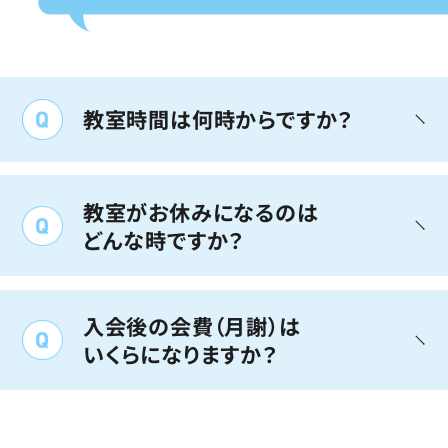
教室時間は何時からですか？
教室の開いている時間は各教室ごと
に異なります
教室がお休みになるのは
どんな時ですか？
KUMONには年齢や学年ごとのクラスはなく、一
祝日は基本的にお休みです。また、お
人ひとりのお子さまに適した教材による個人別
正月やお盆などもお休みになります
学習です。
入会後の会費（月謝）は
ただし、教室によっては、学習のリズムを整える
いくらになりますか？
ために時間を決めさせていただいている場合が
教室での学習日が祝日にあたる場合や、年末年
あります。教室の先生にご確認ください。
1教科につき、
始、お盆には、お休みをいただきます。その場合
以下の費用がかかります
は学習日を振り替えるなどで、教室での学習が
近くの教室を探す ＞