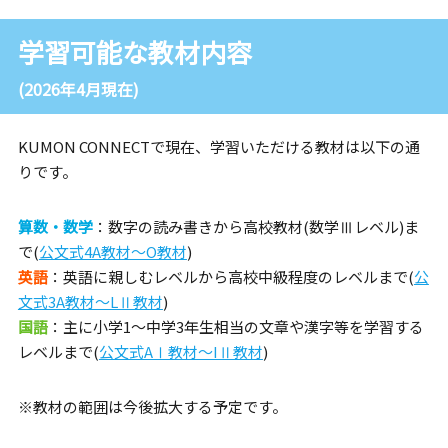
学習可能な教材内容
(2026年4月現在)
KUMON CONNECTで現在、学習いただける教材は以下の通
りです。
算数・数学
：数字の読み書きから高校教材(数学Ⅲレベル)ま
で(
公文式4A教材～O教材
)
英語
：英語に親しむレベルから高校中級程度のレベルまで(
公
文式3A教材～LⅡ教材
)
国語
：主に小学1～中学3年生相当の文章や漢字等を学習する
レベルまで(
公文式AⅠ教材～IⅡ教材
)
※教材の範囲は今後拡大する予定です。