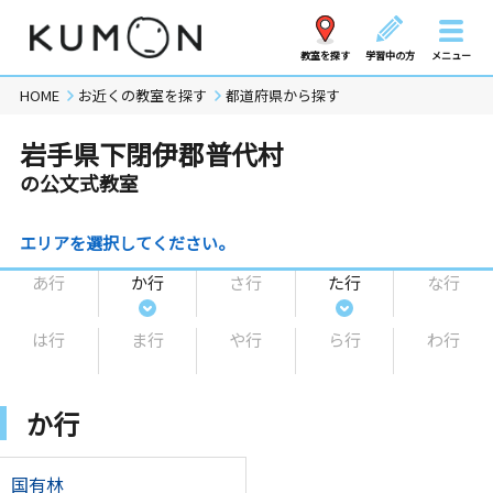
教室を探す
学習中の方
メニュー
HOME
お近くの教室を探す
都道府県から探す
岩手県下閉伊郡普代村
の公文式教室
エリアを選択してください。
あ行
か行
さ行
た行
な行
は行
ま行
や行
ら行
わ行
か行
国有林