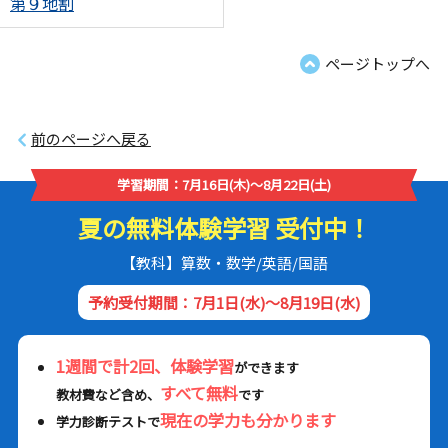
第９地割
ページトップへ
前のページへ戻る
学習期間：7月16日(木)～8月22日(土)
夏の無料体験学習 受付中！
【教科】算数・数学/英語/国語
予約受付期間：7月1日(水)～8月19日(水)
1週間で計2回、体験学習
ができます
すべて無料
教材費など含め、
です
現在の学力も分かります
学力診断テストで