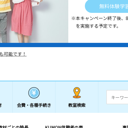
無料体験学
※本キャンペーン終了後、
を実施する予定です。
も可能です！
材
会費・
各種手続き
教室検索
教材ごとの特長
KUMON体験者の声
事