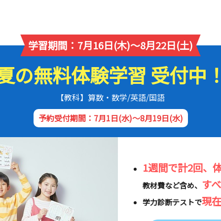
学習期間：7月16日(木)～8月22日(土)
夏の無料体験学習 受付中
【教科】算数・数学/英語/国語
予約受付期間：7月1日(水)～8月19日(水)
1週間で計2回、
す
教材費など含め、
現
学力診断テストで