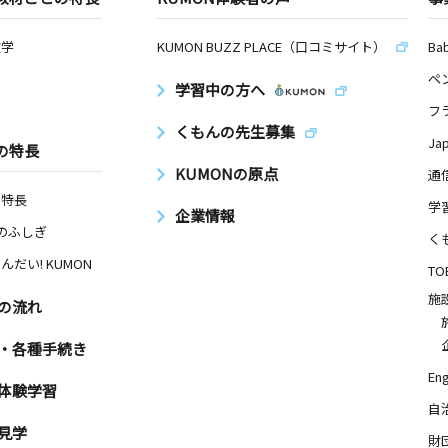
数学
KUMON BUZZ PLACE（口コミサイト）
Ba
ペ
学習中の方へ
フ
くもんの先生募集
Ja
の特長
KUMONの原点
通
の特長
学
企業情報
Nのふしぎ
く
んだい! KUMON
TO
施
の流れ
・各種手続き
Eng
体験学習
自
見学
財