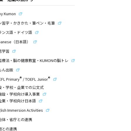
by Kumon
ン習字・かきかた・筆ペン・毛筆
ランス語・ドイツ語
panese（日本語）
信学習
習療法・脳の健康教室・KUMONの脳トレ
もん出版
®
®
EFL Primary
/
TOEFL Junior
設・学校・企業での公文式
施設・学校向け導入事業
企業・学校向け日本語
lish Immersion Activities
治体・省庁との連携
団との連携