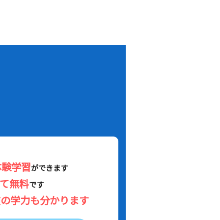
！
体験学習
ができます
べて無料
です
在の学力も分かります