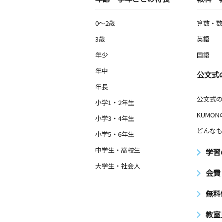
0～2歳
算数・
3歳
英語
年少
国語
年中
公文式
年長
公文式
小学1・2年生
KUMO
小学3・4年生
どんなも
小学5・6年生
中学生・高校生
学習
大学生・社会人
会費
無料
教室