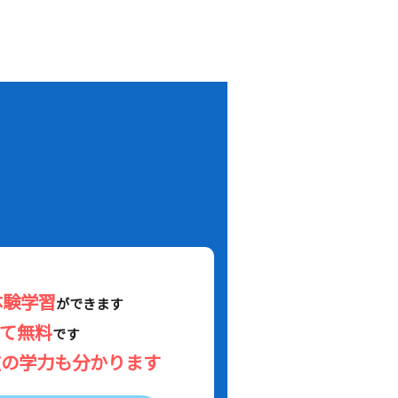
！
体験学習
ができます
べて無料
です
在の学力も分かります