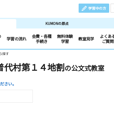
学習中の方
KUMONの原点
の
会費・各種
無料体験
よくあ
学習の流れ
教室見学
手続き
学習
ご質問
ら探す
普代村第１４地割
の公文式教室
ださい。