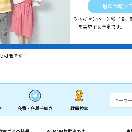
無料体験学
※本キャンペーン終了後、
を実施する予定です。
も可能です！
材
会費・
各種手続き
教室検索
教材ごとの特長
KUMON体験者の声
事