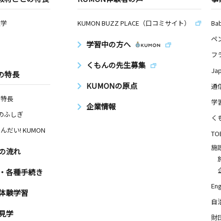
数学
KUMON BUZZ PLACE（口コミサイト）
Ba
ペ
学習中の方へ
フ
くもんの先生募集
Ja
の特長
KUMONの原点
通
の特長
学
企業情報
Nのふしぎ
く
んだい! KUMON
TO
施
の流れ
・各種手続き
Eng
体験学習
自
見学
財