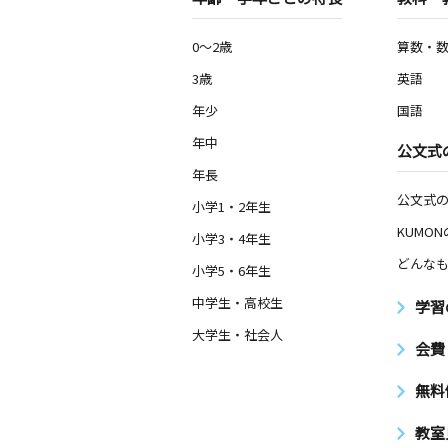
0～2歳
算数・
3歳
英語
年少
国語
年中
公文式
年長
公文式
小学1・2年生
KUMO
小学3・4年生
どんなも
小学5・6年生
中学生・高校生
学習
大学生・社会人
会費
無料
教室