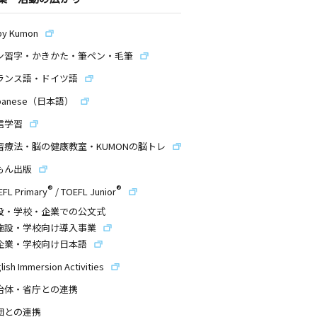
by Kumon
ン習字・かきかた・筆ペン・毛筆
ランス語・ドイツ語
panese（日本語）
信学習
習療法・脳の健康教室・KUMONの脳トレ
もん出版
®
®
EFL Primary
/
TOEFL Junior
設・学校・企業での公文式
施設・学校向け導入事業
企業・学校向け日本語
lish Immersion Activities
治体・省庁との連携
団との連携