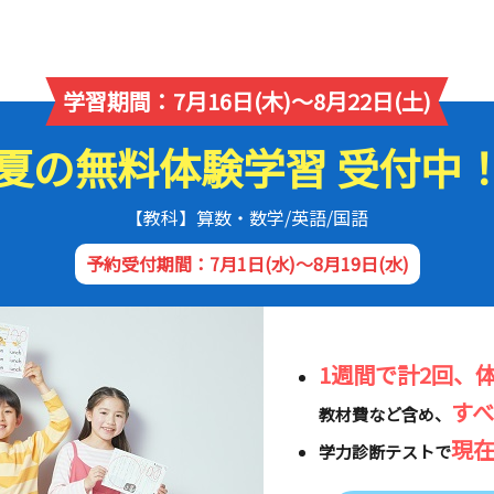
学習期間：7月16日(木)～8月22日(土)
夏の無料体験学習 受付中
【教科】算数・数学/英語/国語
予約受付期間：7月1日(水)～8月19日(水)
1週間で計2回、
す
教材費など含め、
現
学力診断テストで