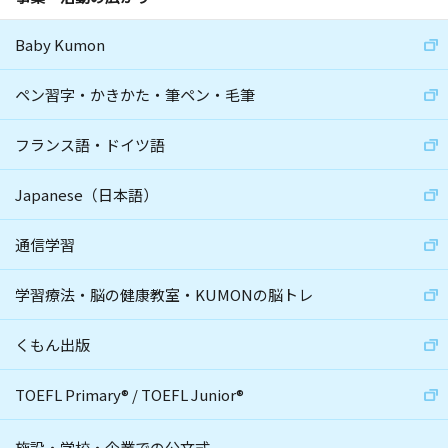
Baby Kumon
ペン習字・かきかた・筆ペン・毛筆
フランス語・ドイツ語
Japanese（日本語）
通信学習
学習療法・脳の健康教室・KUMONの脳トレ
くもん出版
TOEFL Primary
®
/
TOEFL Junior
®
施設・学校・企業での公文式