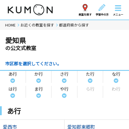
教室を探す
学習中の方
メニュー
HOME
お近くの教室を探す
都道府県から探す
愛知県
の公文式教室
市区郡を選択してください。
あ行
か行
さ行
た行
な行
は行
ま行
や行
ら行
わ行
あ行
愛西市
愛知郡東郷町