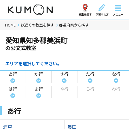
教室を探す
学習中の方
メニュー
HOME
お近くの教室を探す
都道府県から探す
愛知県知多郡美浜町
の公文式教室
エリアを選択してください。
あ行
か行
さ行
た行
な行
は行
ま行
や行
ら行
わ行
あ行
浦戸
奥田