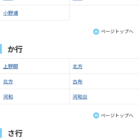
小野浦
ページトップへ
か行
上野間
北方
北方
古布
河和
河和台
ページトップへ
さ行