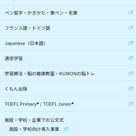
ペン習字・かきかた・筆ペン・毛筆
フランス語・ドイツ語
Japanese（日本語）
通信学習
学習療法・脳の健康教室・KUMONの脳トレ
くもん出版
TOEFL Primary
®
/
TOEFL Junior
®
施設・学校・企業での公文式
施設・学校向け導入事業