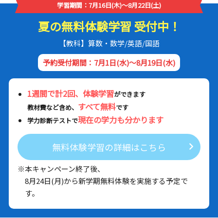
学習期間：7月16日(木)～8月22日(土)
夏の無料体験学習 受付中！
【教科】算数・数学/英語/国語
予約受付期間：7月1日(水)～8月19日(水)
1週間で計2回、体験学習
ができます
すべて無料
教材費など含め、
です
現在の学力も分かります
学力診断テストで
無料体験学習の詳細はこちら
※本キャンペーン終了後、
8月24日(月)から新学期無料体験を実施する予定で
す。