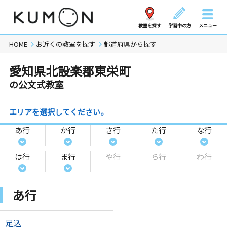
教室を探す
学習中の方
メニュー
HOME
お近くの教室を探す
都道府県から探す
愛知県北設楽郡東栄町
の公文式教室
エリアを選択してください。
あ行
か行
さ行
た行
な行
は行
ま行
や行
ら行
わ行
あ行
足込