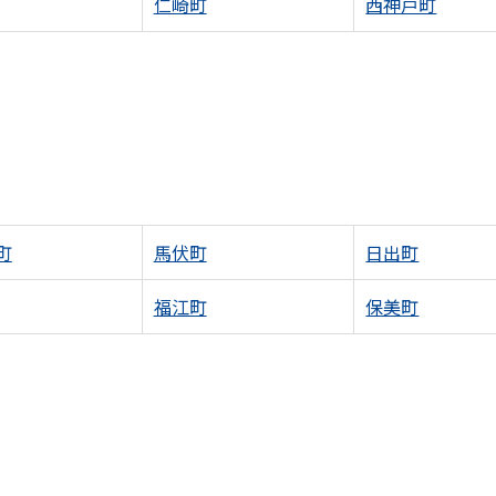
仁崎町
西神戸町
町
馬伏町
日出町
福江町
保美町