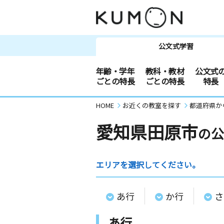
公文式学習
年齢・学年
教科・教材
公文式
ごとの特長
ごとの特長
特長
HOME
お近くの教室を探す
都道府県か
愛知県田原市
の公
エリアを選択してください。
あ行
か行
さ
あ行