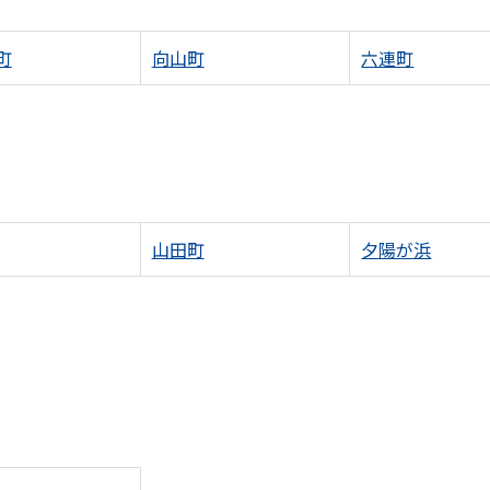
町
向山町
六連町
山田町
夕陽が浜