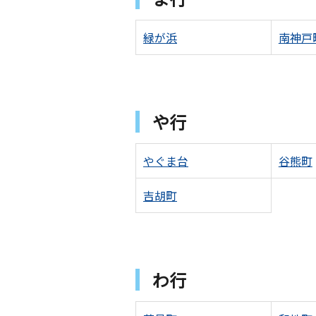
緑が浜
南神戸
や行
やぐま台
谷熊町
吉胡町
わ行