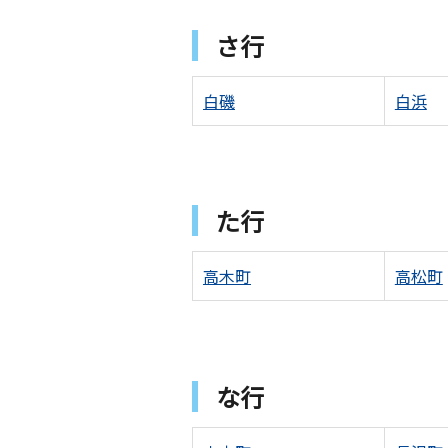
さ行
白磯
白浜
た行
高木町
高松町
な行