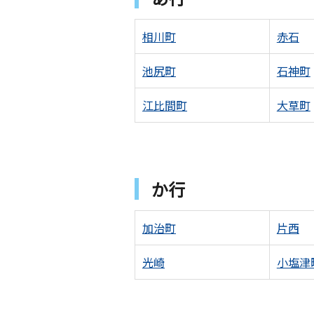
相川町
赤石
池尻町
石神町
江比間町
大草町
か行
加治町
片西
光崎
小塩津