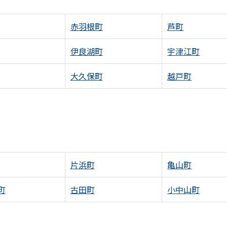
赤羽根町
芦町
伊良湖町
宇津江町
大久保町
越戸町
片浜町
亀山町
町
古田町
小中山町