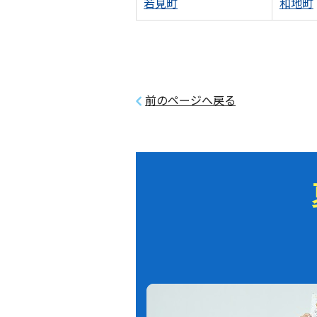
若見町
和地町
前のページへ戻る