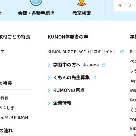
材
会費・
各種手続き
教室検索
教材ごとの特長
KUMON体験者の声
事
数学
KUMON BUZZ PLACE（口コミサイト）
Ba
ペ
学習中の方へ
フ
くもんの先生募集
Ja
の特長
KUMONの原点
通
の特長
学
企業情報
Nのふしぎ
く
んだい! KUMON
TO
施
の流れ