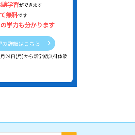
体験学習
ができます
べて無料
です
在の学力も分かります
習の詳細はこちら
8月24日(月)から新学期無料体験