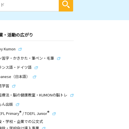
業・活動の広がり
by Kumon
ン習字・かきかた・筆ペン・毛筆
ランス語・ドイツ語
panese（日本語）
信学習
習療法・脳の健康教室・KUMONの脳トレ
もん出版
®
®
EFL Primary
/
TOEFL Junior
設・学校・企業での公文式
施設・学校向け導入事業