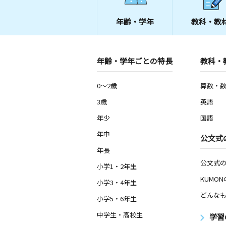
年齢・学年
教科・教
年齢・学年ごとの特長
教科・
0～2歳
算数・
3歳
英語
年少
国語
年中
公文式
年長
公文式
小学1・2年生
KUMO
小学3・4年生
どんなも
小学5・6年生
中学生・高校生
学習