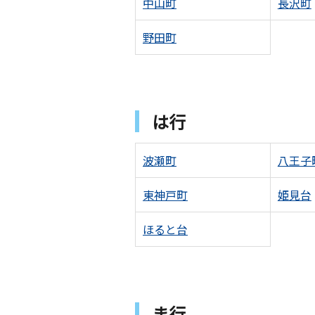
中山町
長沢町
野田町
は行
波瀬町
八王子
東神戸町
姫見台
ほると台
ま行