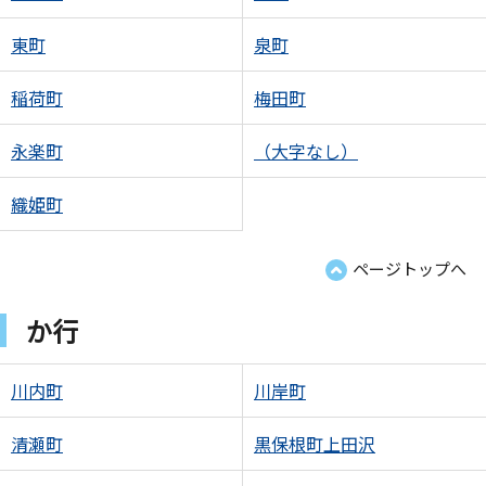
東町
泉町
稲荷町
梅田町
永楽町
（大字なし）
織姫町
ページトップへ
か行
川内町
川岸町
清瀬町
黒保根町上田沢