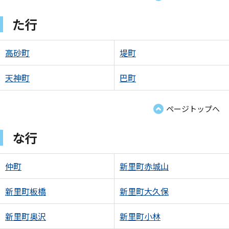
た行
高砂町
堤町
天神町
巴町
ページトップへ
な行
仲町
新里町赤城山
新里町板橋
新里町大久保
新里町奥沢
新里町小林