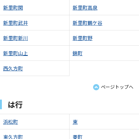
新里町関
新里町高泉
新里町武井
新里町鶴ケ谷
新里町新川
新里町野
新里町山上
錦町
西久方町
ページトップへ
は行
浜松町
東
東久方町
菱町