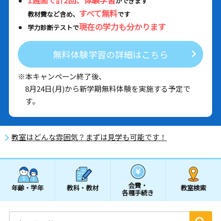
1週間で計2回、体験学習
ができます
すべて無料
教材費など含め、
です
現在の学力も分かります
学力診断テストで
無料体験学習の詳細はこちら
※本キャンペーン終了後、
8月24日(月)から新学期無料体験を実施する予定で
す。
教室はどんな雰囲気？まずは見学も可能です！
会費・
年齢・学年
教科・教材
教室検索
各種手続き