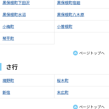
黒保根町下田沢
黒保根町宿廻
黒保根町水沼
黒保根町八木原
小梅町
小曽根町
琴平町
ページトップへ
さ行
境野町
桜木町
新宿
末広町
ページトップへ