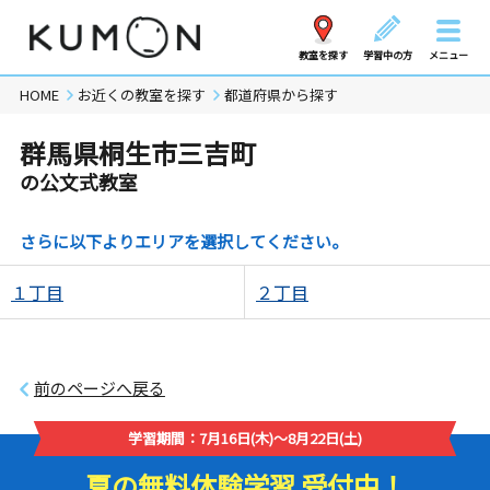
教室を探す
学習中の方
メニュー
HOME
お近くの教室を探す
都道府県から探す
群馬県桐生市三吉町
の公文式教室
さらに以下よりエリアを選択してください。
１丁目
２丁目
前のページへ戻る
学習期間：7月16日(木)～8月22日(土)
夏の無料体験学習 受付中！