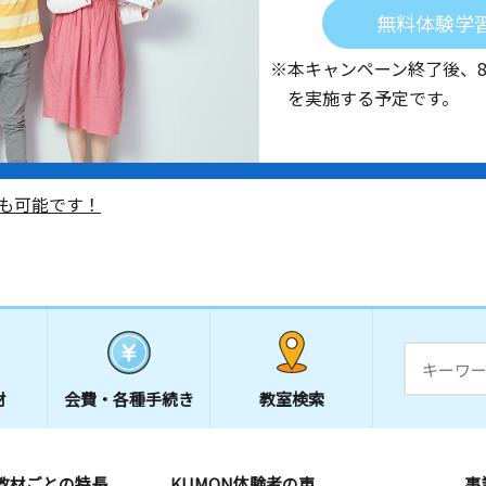
無料体験学
※本キャンペーン終了後、
を実施する予定です。
も可能です！
材
会費・
各種手続き
教室検索
教材ごとの特長
KUMON体験者の声
事