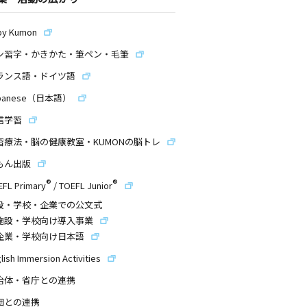
by Kumon
ン習字・かきかた・筆ペン・毛筆
ランス語・ドイツ語
panese（日本語）
信学習
習療法・脳の健康教室・KUMONの脳トレ
もん出版
®
®
EFL Primary
/
TOEFL Junior
設・学校・企業での公文式
施設・学校向け導入事業
企業・学校向け日本語
lish Immersion Activities
治体・省庁との連携
団との連携