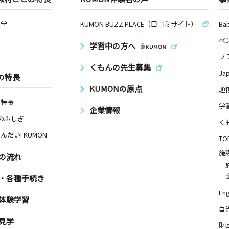
数学
KUMON BUZZ PLACE（口コミサイト）
Ba
ペ
学習中の方へ
フ
くもんの先生募集
Ja
の特長
KUMONの原点
通
の特長
学
企業情報
Nのふしぎ
く
んだい! KUMON
TO
施
の流れ
・各種手続き
Eng
体験学習
自
見学
財