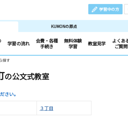
学習中の方
KUMONの原点
の
会費・各種
無料体験
よくあ
学習の流れ
教室見学
手続き
学習
ご質問
ら探す
町
の公文式教室
ださい。
３丁目