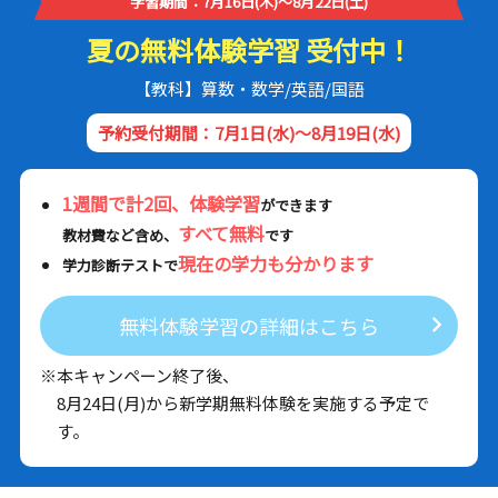
学習期間：7月16日(木)～8月22日(土)
夏の無料体験学習 受付中！
【教科】算数・数学/英語/国語
予約受付期間：7月1日(水)～8月19日(水)
1週間で計2回、体験学習
ができます
すべて無料
教材費など含め、
です
現在の学力も分かります
学力診断テストで
無料体験学習の詳細はこちら
※本キャンペーン終了後、
8月24日(月)から新学期無料体験を実施する予定で
す。