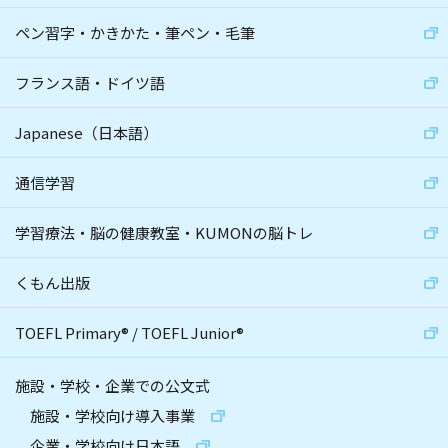
ペン習字・かきかた・筆ペン・毛筆
フランス語・ドイツ語
Japanese（日本語）
通信学習
学習療法・脳の健康教室・KUMONの脳トレ
くもん出版
TOEFL Primary
®
/
TOEFL Junior
®
施設・学校・企業での公文式
施設・学校向け導入事業
企業・学校向け日本語