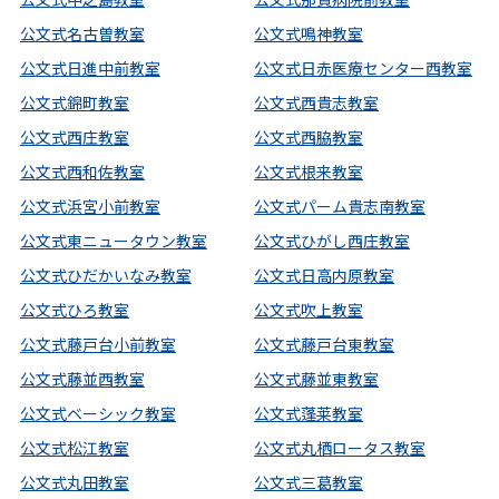
公文式名古曽教室
公文式鳴神教室
公文式日進中前教室
公文式日赤医療センター西教室
公文式錦町教室
公文式西貴志教室
公文式西庄教室
公文式西脇教室
公文式西和佐教室
公文式根来教室
公文式浜宮小前教室
公文式パーム貴志南教室
公文式東ニュータウン教室
公文式ひがし西庄教室
公文式ひだかいなみ教室
公文式日高内原教室
公文式ひろ教室
公文式吹上教室
公文式藤戸台小前教室
公文式藤戸台東教室
公文式藤並西教室
公文式藤並東教室
公文式ベーシック教室
公文式蓬莱教室
公文式松江教室
公文式丸栖ロータス教室
公文式丸田教室
公文式三葛教室