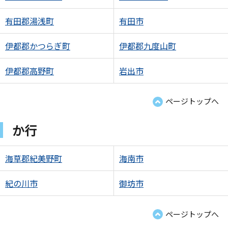
有田郡湯浅町
有田市
伊都郡かつらぎ町
伊都郡九度山町
伊都郡高野町
岩出市
ページトップへ
か行
海草郡紀美野町
海南市
紀の川市
御坊市
ページトップへ