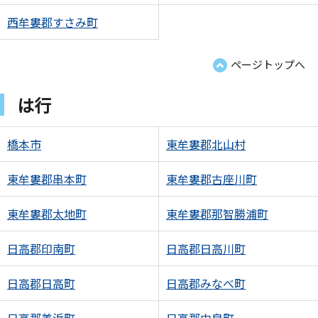
西牟婁郡すさみ町
ページトップへ
は行
橋本市
東牟婁郡北山村
東牟婁郡串本町
東牟婁郡古座川町
東牟婁郡太地町
東牟婁郡那智勝浦町
日高郡印南町
日高郡日高川町
日高郡日高町
日高郡みなべ町