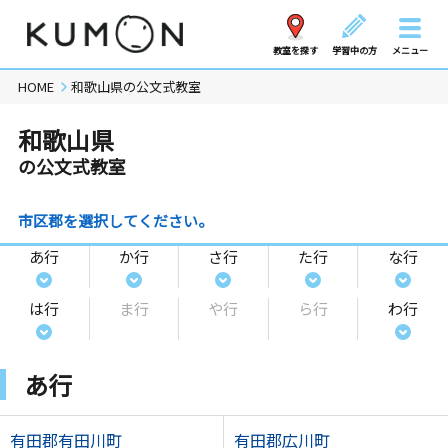
教室を探す
学習中の方
メニュー
HOME
和歌山県の公文式教室
和歌山県
の公文式教室
市区郡を選択してください。
あ行
か行
さ行
た行
な行
は行
ま行
や行
ら行
わ行
あ行
有田郡有田川町
有田郡広川町