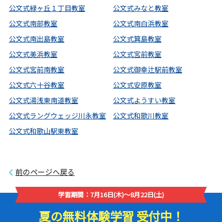
公文式緑ヶ丘１丁目教室
公文式みなと教室
公文式南部教室
公文式南白浜教室
公文式南出島教室
公文式箕島教室
公文式美浜教室
公文式宮前教室
公文式宮前南教室
公文式御幸辻駅前教室
公文式六十谷教室
公文式安原教室
公文式湯浅東南道教室
公文式ようすい教室
公文式ラングウェッジ川永教室
公文式和歌川教室
公文式和歌山駅東教室
前のページへ戻る
学習期間：7月16日(木)～8月22日(土)
夏の無料体験学習 受付中！