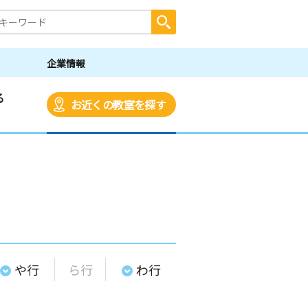
企業情報
る
お近くの教室を探す
や行
ら行
わ行