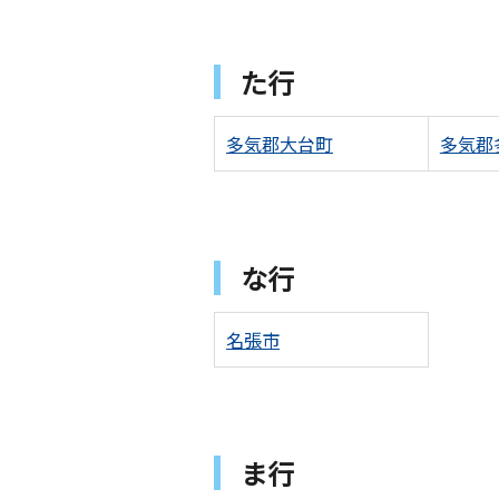
た行
多気郡大台町
多気郡
な行
名張市
ま行