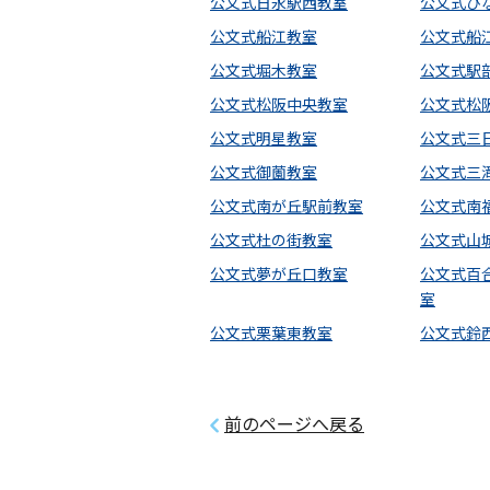
公文式日永駅西教室
公文式ひ
公文式船江教室
公文式船
公文式堀木教室
公文式駅
公文式松阪中央教室
公文式松
公文式明星教室
公文式三
公文式御薗教室
公文式三
公文式南が丘駅前教室
公文式南
公文式杜の街教室
公文式山
公文式夢が丘口教室
公文式百
室
公文式栗葉東教室
公文式鈴
前のページへ戻る