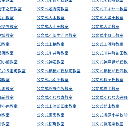
野下之庄教室
公文式嬉野南教室
公文式エキセ－教室
内山教室
公文式大木教室
公文式大黒田教室
おやち教室
公文式大山田教室
公文式大淀教室
古曽教室
公文式乙部中河原教室
公文式小野江教室
田教室
公文式上楠教室
公文式上浜町教室
良洲教室
公文式川井町教室
公文式川井町花田教
田小前教室
公文式神辺教室
公文式神戸緑が丘教
央台５番町教室
公文式桔梗が丘駅前教室
公文式桔梗が丘西教
楠教室
公文式北別所教室
公文式桐ヶ丘教室
旭町教室
公文式熊野赤坂教室
公文式雲出教室
高前教室
公文式くわな寿教室
公文式くわな大央町
濃小南教室
公文式上津部田東教室
公文式郡山教室
剛教室
公文式斎宮教室
公文式榊原小学校前
台教室
公文式桜町教室
公文式笹尾東教室