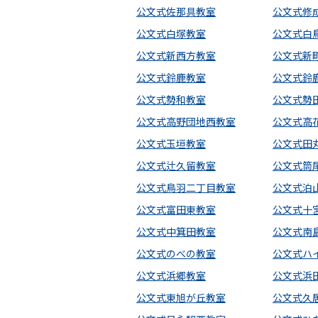
公文式佐那具教室
公文式修
公文式白塚教室
公文式白
公文式新西方教室
公文式新
公文式鈴鹿教室
公文式鈴
公文式勢和教室
公文式勢
公文式高野団地西教室
公文式高
公文式玉垣教室
公文式田
公文式辻久留教室
公文式筒
公文式鳥羽二丁目教室
公文式泊
公文式富田東教室
公文式十
公文式中箕田教室
公文式南
公文式のべの教室
公文式ハ
公文式浜郷教室
公文式浜
公文式東旭が丘教室
公文式久