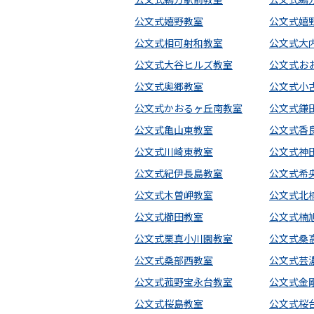
公文式嬉野教室
公文式嬉
公文式相可射和教室
公文式大
公文式大谷ヒルズ教室
公文式お
公文式奥郷教室
公文式小
公文式かおるヶ丘南教室
公文式鎌
公文式亀山東教室
公文式香
公文式川崎東教室
公文式神
公文式紀伊長島教室
公文式希
公文式木曽岬教室
公文式北
公文式櫛田教室
公文式楠
公文式栗真小川園教室
公文式桑
公文式桑部西教室
公文式芸
公文式菰野宝永台教室
公文式金
公文式桜島教室
公文式桜