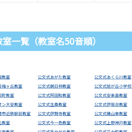
室一覧（教室名50音順）
堀教室
公文式あがた教室
公文式あくら川教室
日梅ヶ丘教室
公文式朝日柿教室
公文式旭が丘小学校
宕町教室
公文式阿田和教室
公文式安楽島教室
オン大安教室
公文式生桑教室
公文式伊坂台教室
勢市近鉄駅前教室
公文式伊勢寺教室
公文式磯山東教室
生教室
公文式今一色教室
公文式上野神戸教室
方東教室
公文式釆女が丘教室
公文式采女町教室