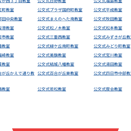
なが西３丁目教室
公文式日野教室
公文式福島教室
江町教室
公文式プラザ国府町教室
公文式平成教室
部田中央教室
公文式まえのへた南教室
公文式牧田教室
阪港教室
公文式松ノ木教室
公文式松本教室
日市教室
公文式三重西教室
公文式みずきが丘教
滝教室
公文式緑ケ丘南町教室
公文式みどり町教室
福崎教室
公文式美旗教室
公文式宮川教室
城教室
公文式結城八幡教室
公文式湯田教室
合が丘かえで通り教
公文式百合が丘東教室
公文式四日市中部教
西教室
公文式若松教室
公文式度会教室