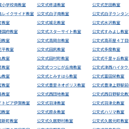
成小学校南教室
公文式修道教室
公文式芝田教室
鳥レイクサイド教室
公文式白子南教室
公文式白子ランタン
町教室
公文式城北教室
公文式水沢教室
鹿国府教室
公文式スターサイト教室
公文式すみよし教室
田教室
公文式高岡台教室
公文式高茶屋４丁目
花平教室
公文式田尻教室
公文式多度教室
丸教室
公文式田村町教室
公文式千里ヶ丘教室
尾教室
公文式つつじが丘南教室
公文式津西ハイタウ
山教室
公文式とみすはら教室
公文式富田栄教室
宮教室
公文式豊里ネオポリス教室
公文式豊津上野駅前
島教室
公文式西団地教室
公文式西日野駅北教
イトピア伊賀教室
公文式羽津教室
公文式羽津北教室
田教室
公文式原永教室
公文式ハリマ教室
居新町教室
公文式久居野村教室
公文式久居元町教室