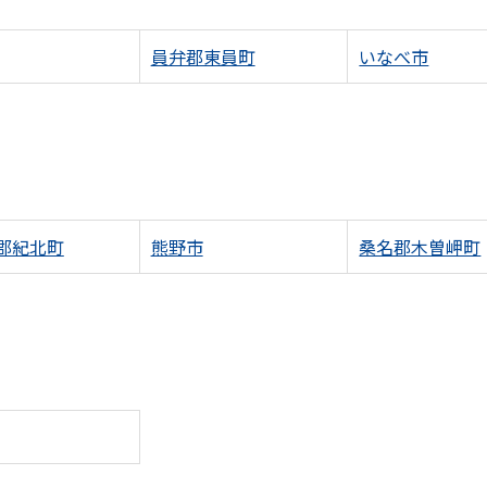
員弁郡東員町
いなべ市
郡紀北町
熊野市
桑名郡木曽岬町