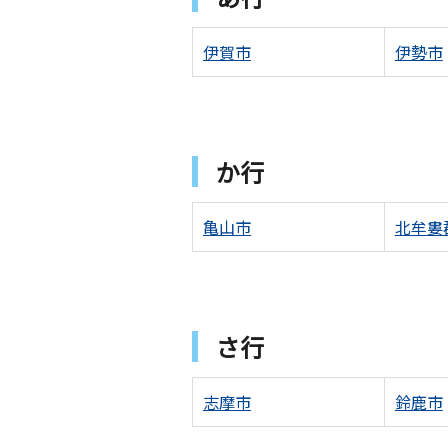
伊賀市
伊勢市
か行
亀山市
北牟婁
さ行
志摩市
鈴鹿市