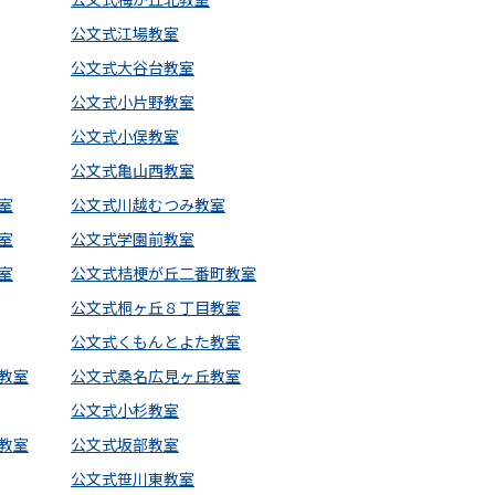
公文式江場教室
公文式大谷台教室
公文式小片野教室
公文式小俣教室
公文式亀山西教室
室
公文式川越むつみ教室
室
公文式学園前教室
室
公文式桔梗が丘二番町教室
公文式桐ヶ丘８丁目教室
公文式くもんとよた教室
教室
公文式桑名広見ヶ丘教室
公文式小杉教室
教室
公文式坂部教室
公文式笹川東教室