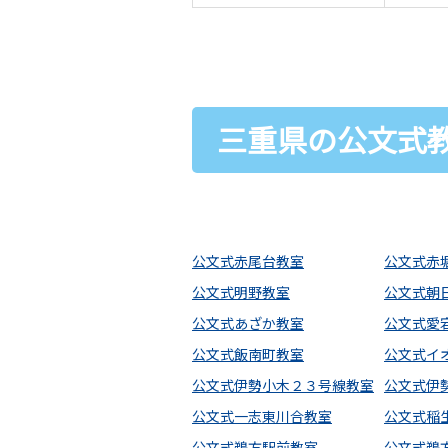
三重県の公文式教
公文式赤尾台教室
公文式赤
公文式明野教室
公文式朝
公文式あざか教室
公文式愛
公文式飯南町教室
公文式イ
公文式伊勢小木２３号線教室
公文式伊
公文式一志東川合教室
公文式稲
公文式鵜方駅前教室
公文式鵜