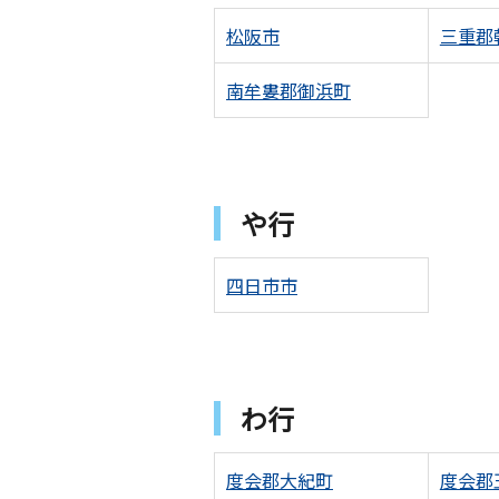
松阪市
三重郡
南牟婁郡御浜町
や行
四日市市
わ行
度会郡大紀町
度会郡