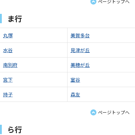
ページトップへ
ま行
丸塚
美賀多台
水谷
見津が丘
南別府
美穂が丘
宮下
室谷
持子
森友
ページトップへ
ら行