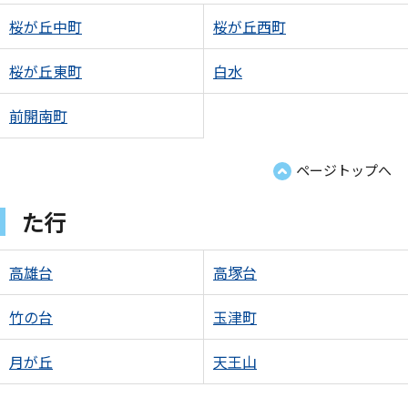
桜が丘中町
桜が丘西町
桜が丘東町
白水
前開南町
ページトップへ
た行
高雄台
高塚台
竹の台
玉津町
月が丘
天王山