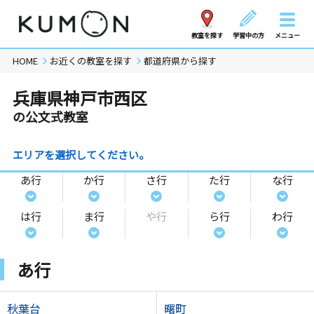
教室を探す
学習中の方
メニュー
HOME
お近くの教室を探す
都道府県から探す
兵庫県神戸市西区
の公文式教室
エリアを選択してください。
あ行
か行
さ行
た行
な行
は行
ま行
や行
ら行
わ行
あ行
秋葉台
曙町