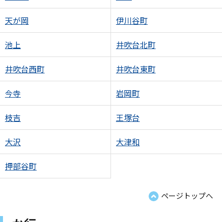
天が岡
伊川谷町
池上
井吹台北町
井吹台西町
井吹台東町
今寺
岩岡町
枝吉
王塚台
大沢
大津和
押部谷町
ページトップへ