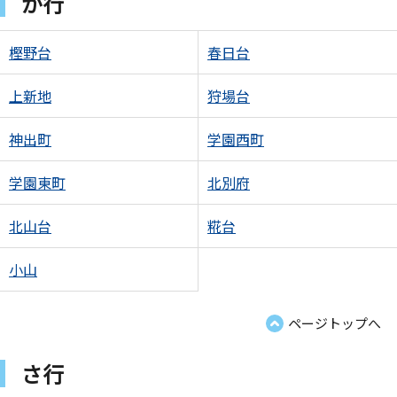
か行
樫野台
春日台
上新地
狩場台
神出町
学園西町
学園東町
北別府
北山台
糀台
小山
ページトップへ
さ行