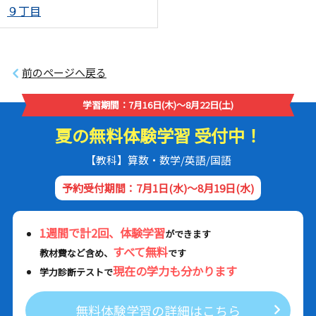
９丁目
前のページへ戻る
学習期間：7月16日(木)～8月22日(土)
夏の無料体験学習 受付中！
【教科】算数・数学/英語/国語
予約受付期間：7月1日(水)～8月19日(水)
1週間で計2回、体験学習
ができます
すべて無料
教材費など含め、
です
現在の学力も分かります
学力診断テストで
無料体験学習の詳細はこちら