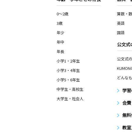
0～2歳
算数・
3歳
英語
年少
国語
年中
公文式
年長
公文式
小学1・2年生
KUMO
小学3・4年生
どんなも
小学5・6年生
中学生・高校生
学習
大学生・社会人
会費
無料
教室