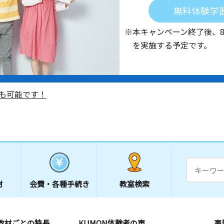
無料体験学
※本キャンペーン終了後、
を実施する予定です。
も可能です！
材
会費・
各種手続き
教室検索
教材ごとの特長
KUMON体験者の声
事