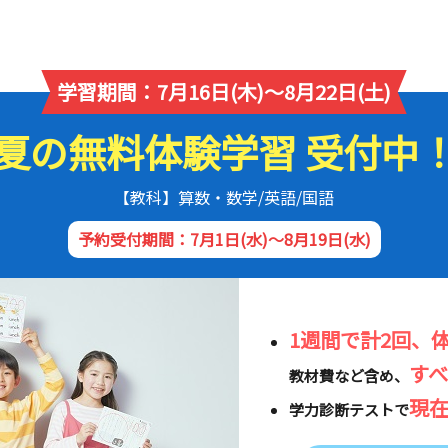
学習期間：7月16日(木)～8月22日(土)
夏の無料体験学習 受付中
【教科】算数・数学/英語/国語
予約受付期間：7月1日(水)～8月19日(水)
1週間で計2回、
す
教材費など含め、
現
学力診断テストで