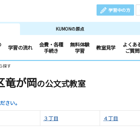
学習中の方
KUMONの原点
の
会費・各種
無料体験
よくあ
学習の流れ
教室見学
手続き
学習
ご質問
ら探す
区竜が岡
の公文式教室
ださい。
３丁目
４丁目