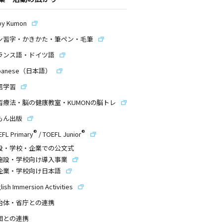
by Kumon
ン習字・かきかた・筆ペン・毛筆
ランス語・ドイツ語
panese（日本語）
信学習
習療法・脳の健康教室・KUMONの脳トレ
もん出版
®
®
EFL Primary
/
TOEFL Junior
設・学校・企業での公文式
施設・学校向け導入事業
企業・学校向け日本語
lish Immersion Activities
治体・省庁との連携
団との連携