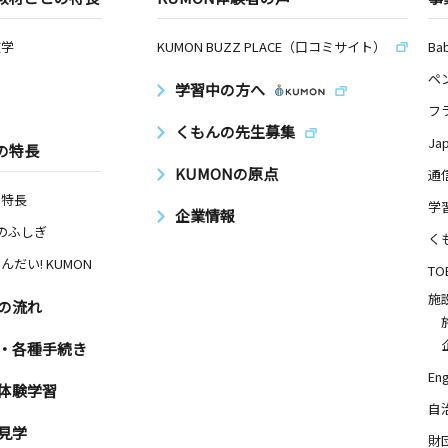
数学
KUMON BUZZ PLACE（口コミサイト）
Ba
ペ
学習中の方へ
フ
くもんの先生募集
Ja
の特長
KUMONの原点
通
の特長
学
企業情報
Nのふしぎ
く
んだい! KUMON
TO
施
の流れ
・各種手続き
Eng
体験学習
自
見学
財