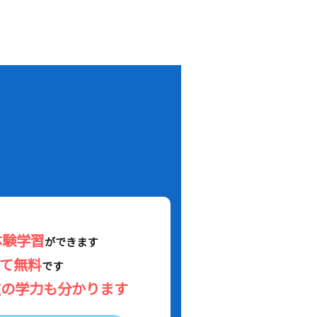
！
体験学習
ができます
べて無料
です
在の学力も分かります