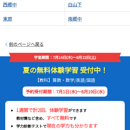
西郷中
白山下
東原
南郷中
前のページへ戻る
学習期間：7月16日(木)～8月22日(土)
夏の無料体験学習 受付中！
【教科】算数・数学/英語/国語
予約受付期間：7月1日(水)～8月19日(水)
1週間で計2回、体験学習
ができます
すべて無料
教材費など含め、
です
現在の学力も分かります
学力診断テストで