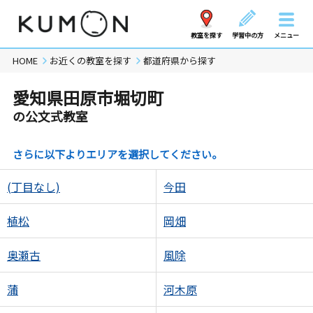
教室を探す
学習中の方
メニュー
HOME
お近くの教室を探す
都道府県から探す
愛知県田原市堀切町
の公文式教室
さらに以下よりエリアを選択してください。
(丁目なし)
今田
植松
岡畑
奥瀬古
風除
蒲
河木原