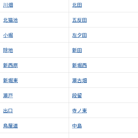
川畑
北田
北猫池
五反田
小堀
左夕田
除地
新田
新西原
新堀西
新堀東
瀬古畑
瀬戸
段留
出口
寺ノ東
鳥屋道
中島