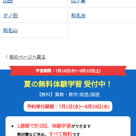
山田
山ノ鼻
夕ノ田
和名池
和名山
前のページへ戻る
学習期間：7月16日(木)～8月22日(土)
夏の無料体験学習 受付中！
【教科】算数・数学/英語/国語
予約受付期間：7月1日(水)～8月19日(水)
1週間で計2回、体験学習
ができます
すべて無料
教材費など含め、
です