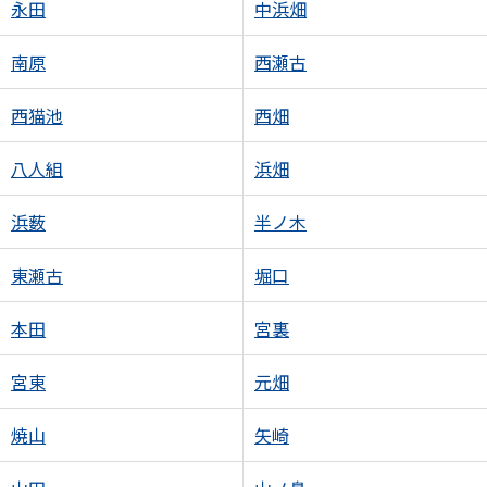
永田
中浜畑
南原
西瀬古
西猫池
西畑
八人組
浜畑
浜薮
半ノ木
東瀬古
堀口
本田
宮裏
宮東
元畑
焼山
矢崎