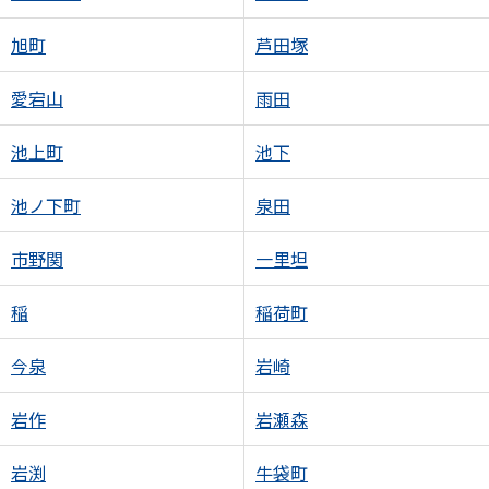
旭町
芦田塚
愛宕山
雨田
池上町
池下
池ノ下町
泉田
市野関
一里坦
稲
稲荷町
今泉
岩崎
岩作
岩瀬森
岩渕
牛袋町