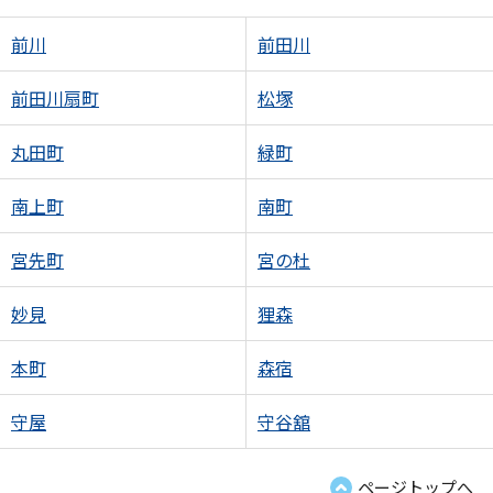
前川
前田川
前田川扇町
松塚
丸田町
緑町
南上町
南町
宮先町
宮の杜
妙見
狸森
本町
森宿
守屋
守谷舘
ページトップへ