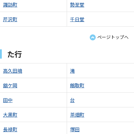
諏訪町
勢至堂
芹沢町
千日堂
ページトップへ
た行
高久田境
滝
舘ケ岡
館取町
田中
台
大黒町
茶畑町
長禄町
塚田