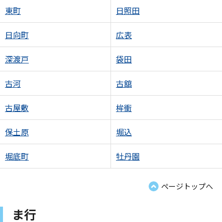
東町
日照田
日向町
広表
深渡戸
袋田
古河
古舘
古屋敷
桙衝
保土原
堀込
堀底町
牡丹園
ページトップへ
ま行