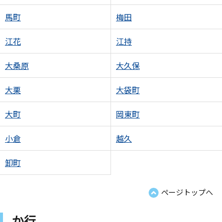
馬町
梅田
江花
江持
大桑原
大久保
大栗
大袋町
大町
岡東町
小倉
越久
卸町
ページトップへ
か行