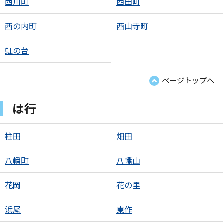
西川町
西田町
西の内町
西山寺町
虹の台
ページトップへ
は行
柱田
畑田
八幡町
八幡山
花岡
花の里
浜尾
東作