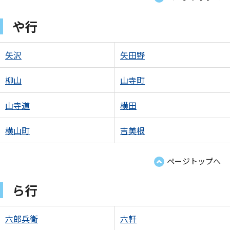
や行
矢沢
矢田野
柳山
山寺町
山寺道
横田
横山町
吉美根
ページトップへ
ら行
六郎兵衛
六軒