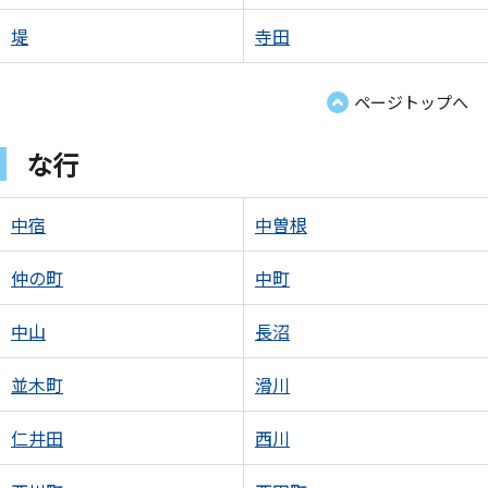
堤
寺田
ページトップへ
な行
中宿
中曽根
仲の町
中町
中山
長沼
並木町
滑川
仁井田
西川