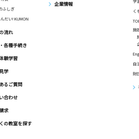
学
企業情報
Nのふしぎ
く
んだい! KUMON
TO
施
の流れ
・各種手続き
Eng
体験学習
自
見学
財
あるご質問
い合わせ
請求
くの教室を探す