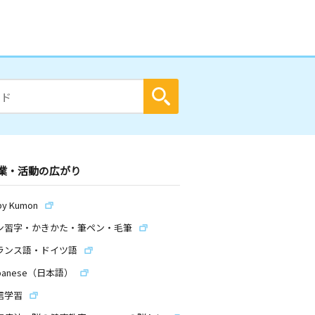
業・活動の広がり
by Kumon
ン習字・かきかた・筆ペン・毛筆
ランス語・ドイツ語
panese（日本語）
信学習