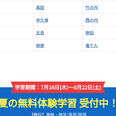
高田
竹の内
寺久保
西の内
文吾
祭田
柳原
竜ケ入
学習期間：7月16日(木)～8月22日(土)
夏の無料体験学習 受付中
【教科】算数・数学/英語/国語