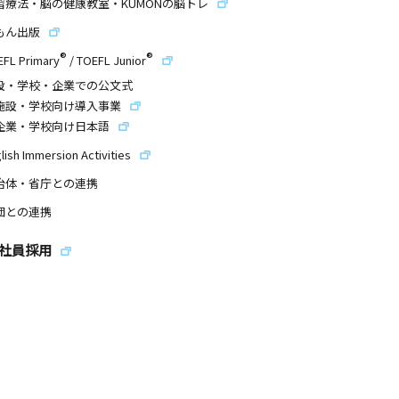
習療法・脳の健康教室・KUMONの脳トレ
もん出版
®
®
EFL Primary
/
TOEFL Junior
設・学校・企業での公文式
施設・学校向け導入事業
企業・学校向け日本語
lish Immersion Activities
治体・省庁との連携
団との連携
社員採用