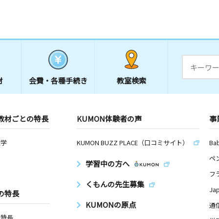
材
会費・
各種手続き
教室検索
教材ごとの特長
KUMON体験者の声
事
数学
KUMON BUZZ PLACE（口コミサイト）
Ba
ペ
学習中の方へ
フ
くもんの先生募集
Ja
の特長
KUMONの原点
通
の特長