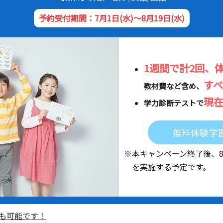
予約受付期間：7月1日(水)～8月19日(水)
1週間で計2回、
す
教材費など含め、
現
学力診断テストで
無料体験学
※本キャンペーン終了後、
を実施する予定です。
も可能です！