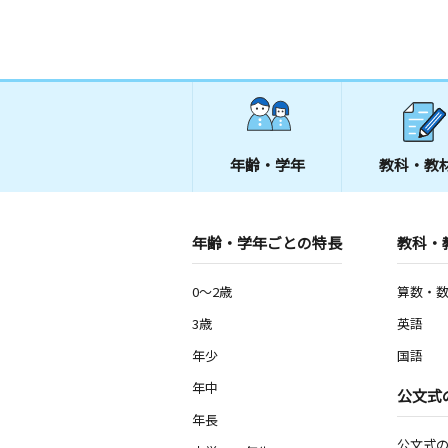
年齢・学年
教科・教
年齢・学年ごとの特長
教科・
0～2歳
算数・
3歳
英語
年少
国語
年中
公文式
年長
公文式