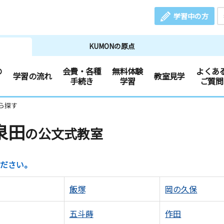
学習中の方
KUMONの原点
の
会費・各種
無料体験
よくあ
学習の流れ
教室見学
手続き
学習
ご質問
ら探す
泉田
の公文式教室
ださい。
飯塚
岡の久保
五斗蒔
作田