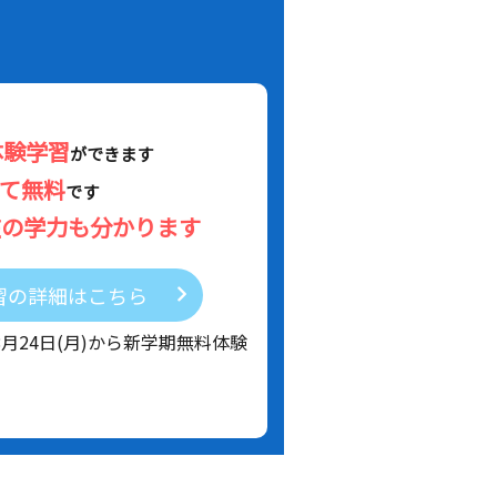
体験学習
ができます
べて無料
です
在の学力も分かります
習の詳細はこちら
8月24日(月)から新学期無料体験