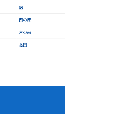
舘
西の原
宮の前
北田
！