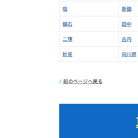
宿
新舘
舘石
田中
二塚
古内
妙見
向川原
前のページへ戻る