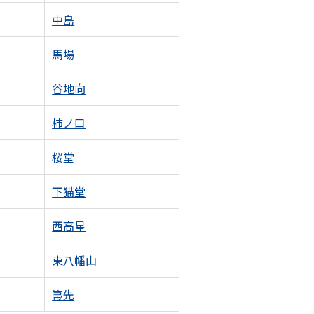
中島
馬場
谷地向
柿ノ口
桜堂
下猫堂
西高星
東八幡山
箒先