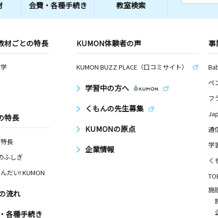
材
会費・
各種手続き
教室検索
教材ごとの特長
KUMON体験者の声
事
数学
KUMON BUZZ PLACE（口コミサイト）
Ba
ペ
学習中の方へ
フ
くもんの先生募集
Ja
の特長
KUMONの原点
通
の特長
学
企業情報
Nのふしぎ
く
んだい! KUMON
TO
施
の流れ
・各種手続き