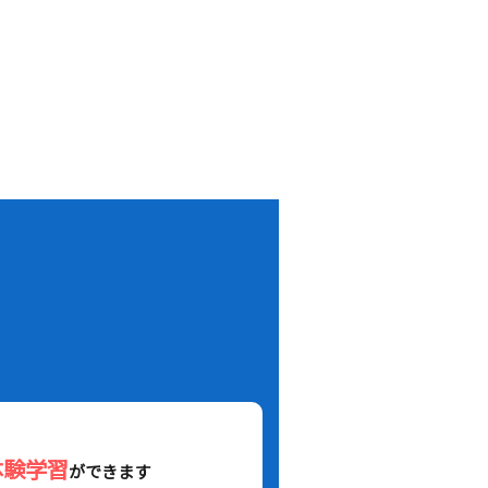
！
体験学習
ができます