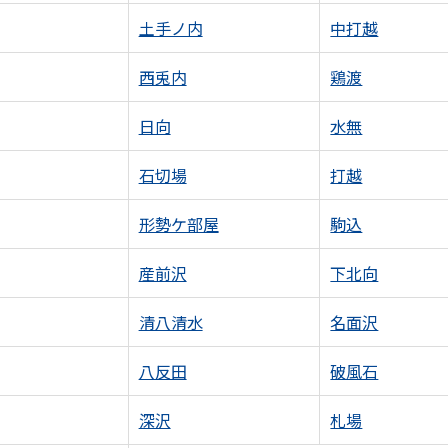
土手ノ内
中打越
西兎内
鶏渡
日向
水無
石切場
打越
形勢ケ部屋
駒込
産前沢
下北向
清八清水
名面沢
八反田
破風石
深沢
札場