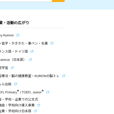
業・活動の広がり
by Kumon
ン習字・かきかた・筆ペン・毛筆
ランス語・ドイツ語
panese（日本語）
信学習
習療法・脳の健康教室・KUMONの脳トレ
もん出版
®
®
EFL Primary
/
TOEFL Junior
設・学校・企業での公文式
施設・学校向け導入事業
企業・学校向け日本語