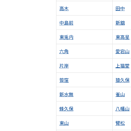
高木
田中
中島前
新舘
東兎内
東高星
六角
愛宕山
片岸
上猫堂
笹窪
猿久保
新水無
雀山
蜂久保
八幡山
東山
臂松