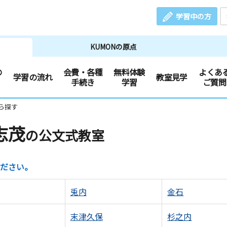
学習中の方
KUMONの原点
の
会費・各種
無料体験
よくあ
学習の流れ
教室見学
手続き
学習
ご質問
ら探す
志茂
の公文式教室
ださい。
兎内
金石
末津久保
杉之内