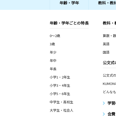
年齢・学年
教科・教
年齢・学年ごとの特長
教科・
0～2歳
算数・
3歳
英語
年少
国語
年中
公文式
年長
公文式
小学1・2年生
KUMO
小学3・4年生
どんなも
小学5・6年生
中学生・高校生
学習
大学生・社会人
会費