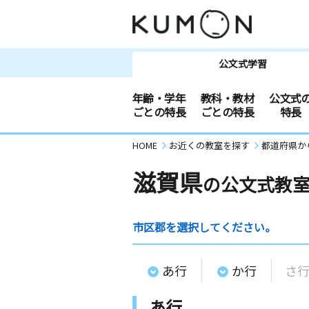
公文式学習
年齢・学年
教科・教材
公文式
ごとの特長
ごとの特長
特長
HOME
お近くの教室を探す
都道府県か
滋賀県
の公文式教
市区郡を選択してください。
あ行
か行
さ
あ行