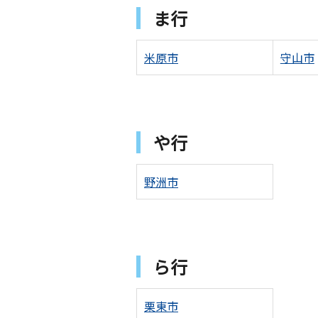
ま行
米原市
守山市
や行
野洲市
ら行
栗東市