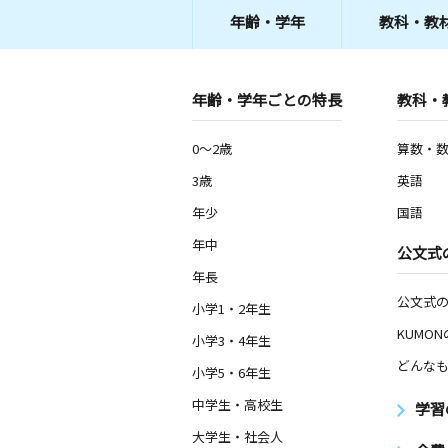
年齢・学年
教科・教
年齢・学年ごとの特長
教科・
0～2歳
算数・
3歳
英語
年少
国語
年中
公文式
年長
公文式
小学1・2年生
KUMO
小学3・4年生
どんなも
小学5・6年生
中学生・高校生
学習
大学生・社会人