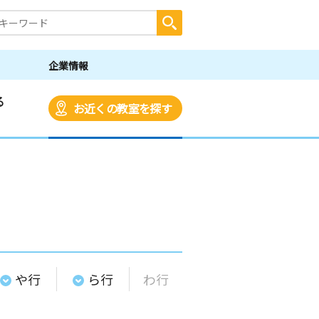
企業情報
る
お近くの教室を探す
や行
ら行
わ行