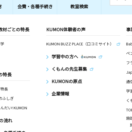
材
会費・
各種手続き
教室検索
教材ごとの特長
KUMON体験者の声
事
数学
KUMON BUZZ PLACE（口コミサイト）
Ba
ペ
学習中の方へ
フ
くもんの先生募集
Ja
の特長
KUMONの原点
通
の特長
学
企業情報
Nのふしぎ
く
んだい! KUMON
TO
施
の流れ