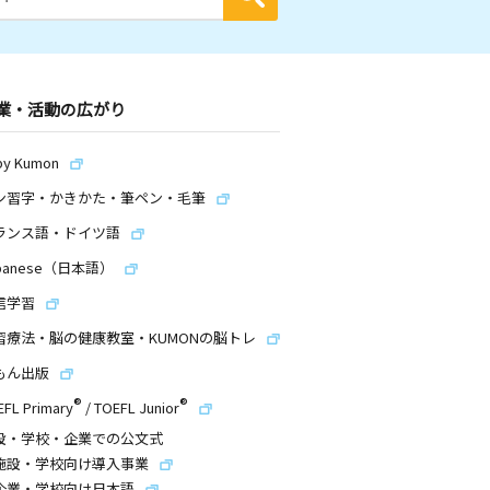
業・活動の広がり
by Kumon
ン習字・かきかた・筆ペン・毛筆
ランス語・ドイツ語
panese（日本語）
信学習
習療法・脳の健康教室・KUMONの脳トレ
もん出版
®
®
EFL Primary
/
TOEFL Junior
設・学校・企業での公文式
施設・学校向け導入事業
企業・学校向け日本語