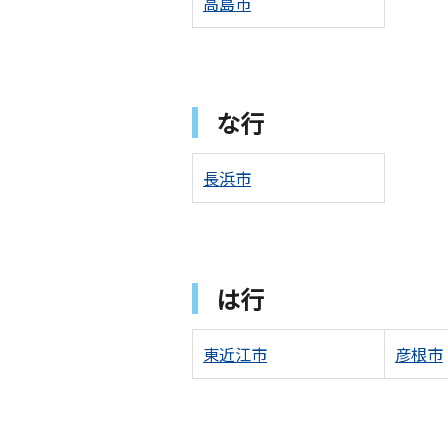
高島市
な行
長浜市
は行
東近江市
彦根市