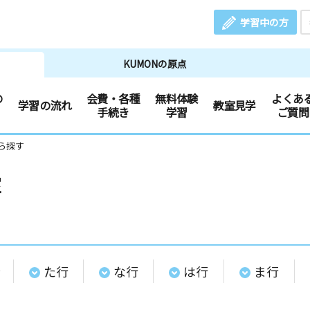
学習中の方
KUMONの原点
の
会費・各種
無料体験
よくあ
学習の流れ
教室見学
手続き
学習
ご質問
ら探す
室
行
た行
な行
は行
ま行