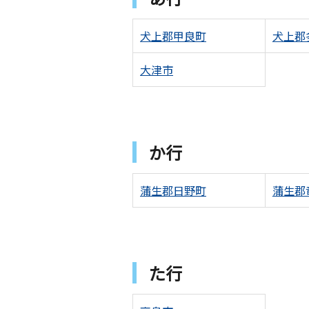
犬上郡甲良町
犬上郡
大津市
か行
蒲生郡日野町
蒲生郡
た行