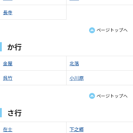
長寺
ページトップへ
か行
金屋
北落
呉竹
小川原
ページトップへ
さ行
在士
下之郷