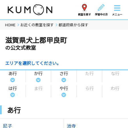
教室を探す
学習中の方
メニュー
HOME
お近くの教室を探す
都道府県から探す
滋賀県犬上郡甲良町
の公文式教室
エリアを選択してください。
あ行
か行
さ行
た行
な行
は行
ま行
や行
ら行
わ行
あ行
尼子
池寺