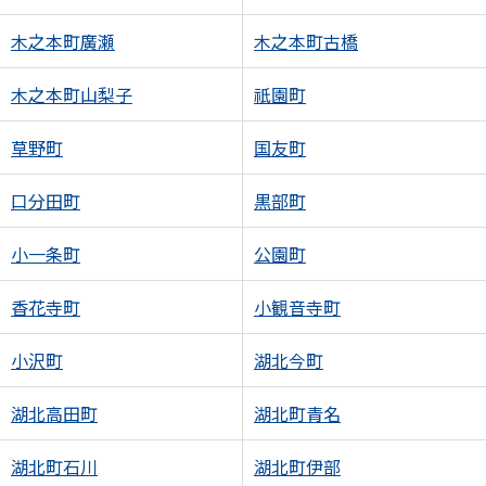
木之本町廣瀬
木之本町古橋
木之本町山梨子
祇園町
草野町
国友町
口分田町
黒部町
小一条町
公園町
香花寺町
小観音寺町
小沢町
湖北今町
湖北高田町
湖北町青名
湖北町石川
湖北町伊部