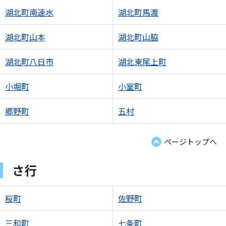
湖北町南速水
湖北町馬渡
湖北町山本
湖北町山脇
湖北町八日市
湖北東尾上町
小堀町
小室町
郷野町
五村
ページトップへ
さ行
桜町
佐野町
三和町
七条町