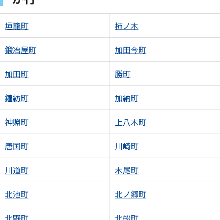
垣籠町
柿ノ木
鍛冶屋町
加田今町
加田町
勝町
鐘紡町
加納町
神照町
上八木町
唐国町
川崎町
川道町
木尾町
北池町
北ノ郷町
北野町
北船町