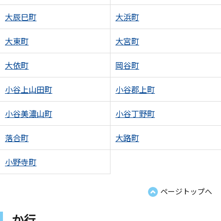
大辰巳町
大浜町
大東町
大宮町
大依町
岡谷町
小谷上山田町
小谷郡上町
小谷美濃山町
小谷丁野町
落合町
大路町
小野寺町
ページトップへ
か行