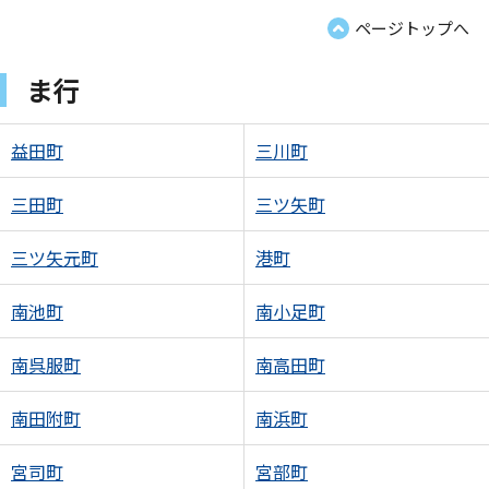
ページトップへ
ま行
益田町
三川町
三田町
三ツ矢町
三ツ矢元町
港町
南池町
南小足町
南呉服町
南高田町
南田附町
南浜町
宮司町
宮部町