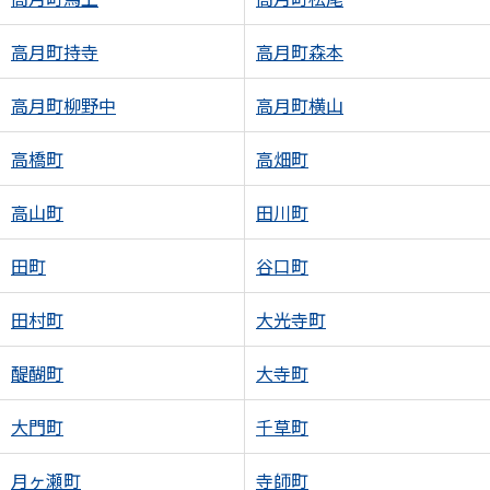
高月町持寺
高月町森本
高月町柳野中
高月町横山
高橋町
高畑町
高山町
田川町
田町
谷口町
田村町
大光寺町
醍醐町
大寺町
大門町
千草町
月ヶ瀬町
寺師町