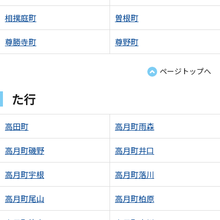
相撲庭町
曽根町
尊勝寺町
尊野町
ページトップへ
た行
高田町
高月町雨森
高月町磯野
高月町井口
高月町宇根
高月町落川
高月町尾山
高月町柏原