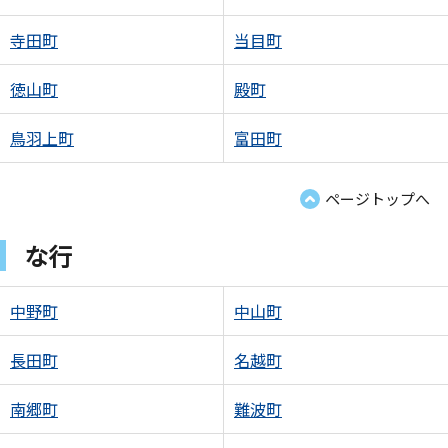
寺田町
当目町
徳山町
殿町
鳥羽上町
富田町
ページトップへ
な行
中野町
中山町
長田町
名越町
南郷町
難波町