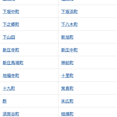
下坂中町
下坂浜町
下之郷町
下八木町
下山田
新旭町
新庄寺町
新庄中町
新庄馬場町
神前町
地福寺町
十里町
十九町
常喜町
酢
末広町
須賀谷町
相撲町