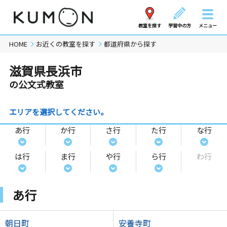
教室を探す
学習中の方
メニュー
HOME
お近くの教室を探す
都道府県から探す
滋賀県長浜市
の公文式教室
エリアを選択してください。
あ行
か行
さ行
た行
な行
は行
ま行
や行
ら行
わ行
あ行
朝日町
安養寺町