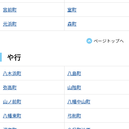
宮前町
室町
元浜町
森町
ページトップへ
や行
八木浜町
八島町
弥高町
山階町
山ノ前町
八幡中山町
八幡東町
弓削町