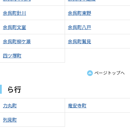
余呉町針川
余呉町東野
余呉町文室
余呉町八戸
余呉町柳ケ瀬
余呉町鷲見
四ツ塚町
ページトップへ
ら行
力丸町
竜安寺町
列見町