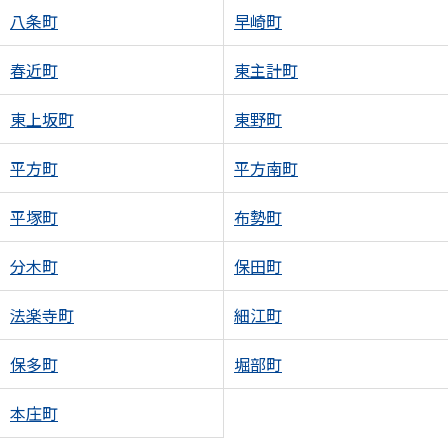
八条町
早崎町
春近町
東主計町
東上坂町
東野町
平方町
平方南町
平塚町
布勢町
分木町
保田町
法楽寺町
細江町
保多町
堀部町
本庄町