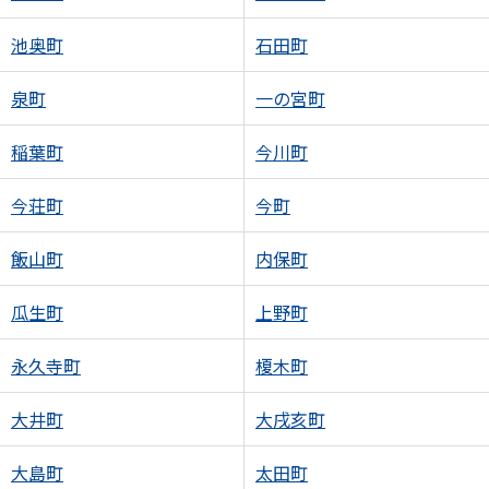
池奥町
石田町
泉町
一の宮町
稲葉町
今川町
今荘町
今町
飯山町
内保町
瓜生町
上野町
永久寺町
榎木町
大井町
大戌亥町
大島町
太田町