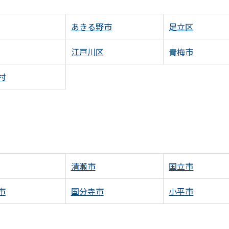
あきる野市
足立区
江戸川区
青梅市
村
清瀬市
国立市
市
国分寺市
小平市