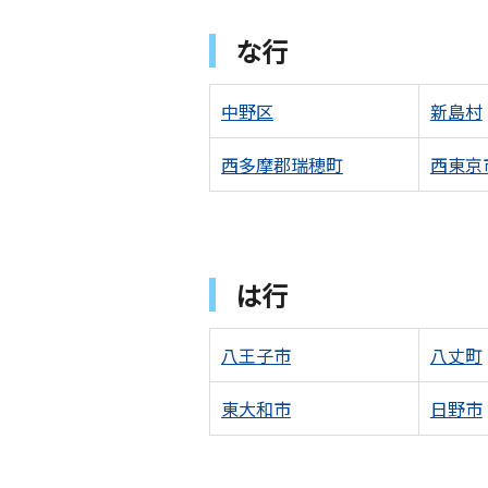
な行
中野区
新島村
西多摩郡瑞穂町
西東京
は行
八王子市
八丈町
東大和市
日野市