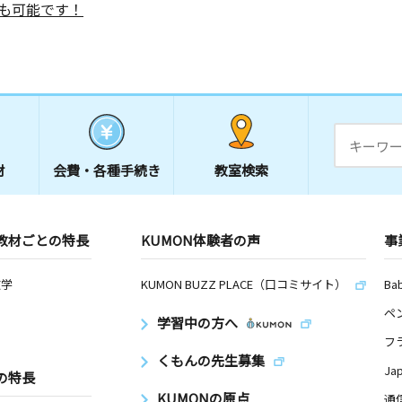
も可能です！
材
会費・
各種手続き
教室検索
教材ごとの特長
KUMON体験者の声
事
数学
KUMON BUZZ PLACE（口コミサイト）
Ba
ペ
学習中の方へ
フ
くもんの先生募集
Ja
の特長
KUMONの原点
通