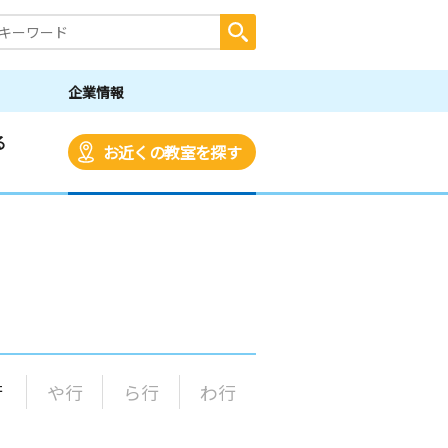
企業情報
る
お近くの教室を探す
行
や行
ら行
わ行