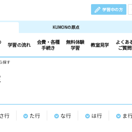
学習中の方
KUMONの原点
の
会費・各種
無料体験
よくあ
学習の流れ
教室見学
手続き
学習
ご質問
ら探す
室
さ行
た行
な行
は行
ま