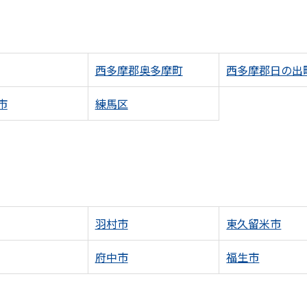
西多摩郡奥多摩町
西多摩郡日の出
市
練馬区
羽村市
東久留米市
府中市
福生市