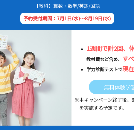
【教科】算数・数学/英語/国語
予約受付期間：7月1日(水)～8月19日(水)
1週間で計2回、
す
教材費など含め、
現
学力診断テストで
無料体験学
※本キャンペーン終了後、
を実施する予定です。