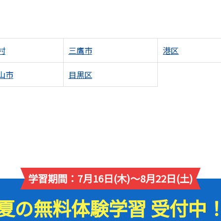
村
三鷹市
港区
山市
目黒区
学習期間：7月16日(木)～8月22日(土)
夏の無料体験学習 受付中