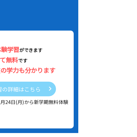
体験学習
ができます
べて無料
です
在の学力も分かります
習の詳細はこちら
8月24日(月)から新学期無料体験