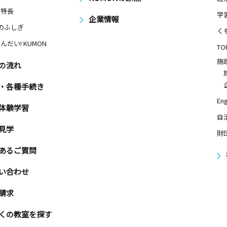
の特長
学
企業情報
Nのふしぎ
く
んだい! KUMON
TO
施
の流れ
・各種手続き
Eng
体験学習
自
見学
財
あるご質問
い合わせ
請求
くの教室を探す