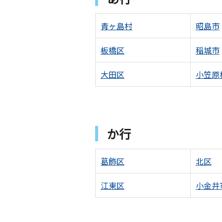
青ヶ島村
昭島市
板橋区
稲城市
大田区
小笠原
か行
葛飾区
北区
江東区
小金井