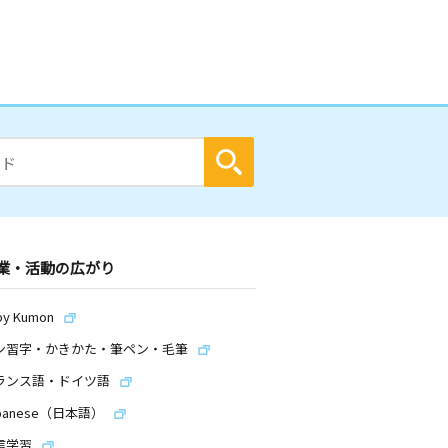
業・活動の広がり
by Kumon
ン習字・かきかた・筆ペン・毛筆
ランス語・ドイツ語
panese（日本語）
信学習