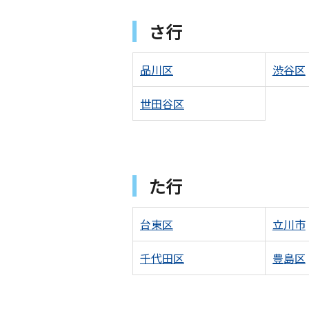
さ行
品川区
渋谷区
世田谷区
た行
台東区
立川市
千代田区
豊島区