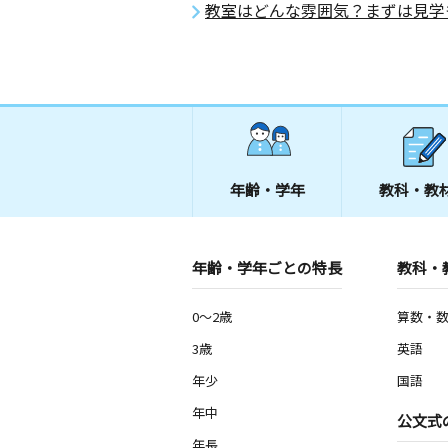
教室はどんな雰囲気？まずは見学
年齢・学年
教科・教
年齢・学年ごとの特長
教科・
0～2歳
算数・
3歳
英語
年少
国語
年中
公文式
年長