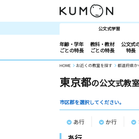
公文式学習
年齢・学年
教科・教材
公文式
ごとの特長
ごとの特長
特長
HOME
お近くの教室を探す
都道府県か
東京都
の公文式教
市区郡を選択してください。
あ行
か行
あ行