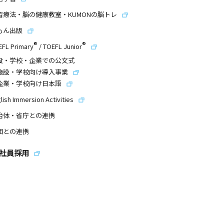
習療法・脳の健康教室・KUMONの脳トレ
もん出版
®
®
EFL Primary
/
TOEFL Junior
設・学校・企業での公文式
施設・学校向け導入事業
企業・学校向け日本語
lish Immersion Activities
治体・省庁との連携
団との連携
社員採用