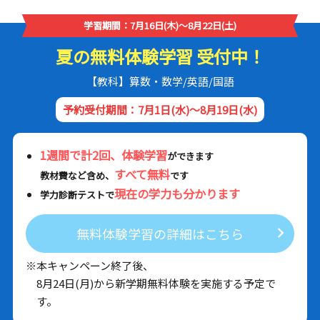
学習期間：7月16日(木)～8月22日(土)
夏の無料体験学習 受付中！
【教科】算数・数学/英語/国語
予約受付期間：7月1日(水)～8月19日(水)
1週間で計2回、体験学習
ができます
すべて無料
教材費など含め、
です
現在の学力も分かります
学力診断テストで
無料体験学習の詳細はこちら
※本キャンペーン終了後、
8月24日(月)から新学期無料体験を実施する予定で
す。