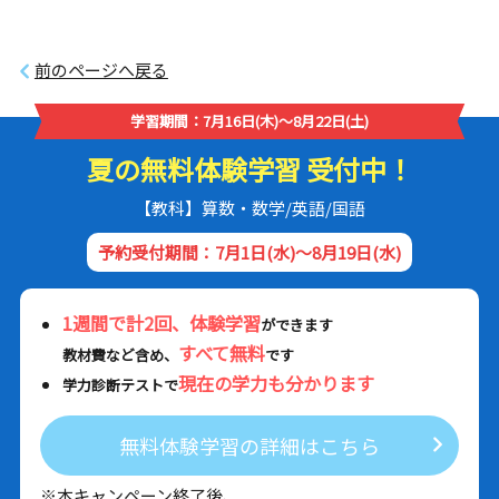
前のページへ戻る
学習期間：7月16日(木)～8月22日(土)
夏の無料体験学習 受付中！
【教科】算数・数学/英語/国語
予約受付期間：7月1日(水)～8月19日(水)
1週間で計2回、体験学習
ができます
すべて無料
教材費など含め、
です
現在の学力も分かります
学力診断テストで
無料体験学習の詳細はこちら
※本キャンペーン終了後、