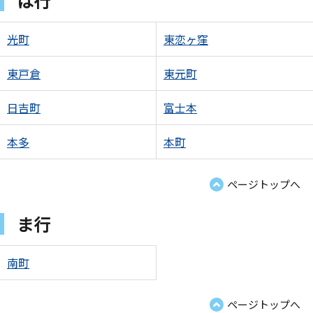
は行
光町
東恋ヶ窪
東戸倉
東元町
日吉町
富士本
本多
本町
ページトップへ
ま行
南町
ページトップへ