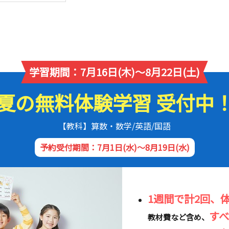
学習期間：7月16日(木)～8月22日(土)
夏の無料体験学習 受付中
【教科】算数・数学/英語/国語
予約受付期間：7月1日(水)～8月19日(水)
1週間で計2回、
す
教材費など含め、