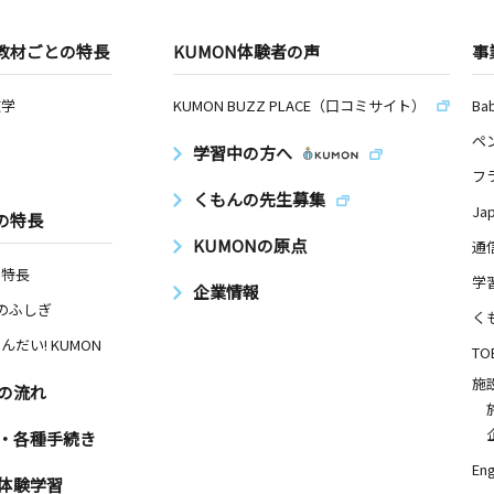
教材ごとの特長
KUMON体験者の声
事
数学
KUMON BUZZ PLACE（口コミサイト）
Ba
ペ
学習中の方へ
フ
くもんの先生募集
Ja
の特長
KUMONの原点
通
の特長
学
企業情報
Nのふしぎ
く
んだい! KUMON
TO
施
の流れ
・各種手続き
Eng
体験学習