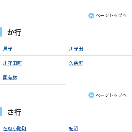
ページトップへ
か行
貝守
川守田
川守田町
久慈町
国有林
ページトップへ
さ行
在府小路町
蛇沼