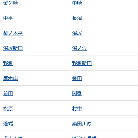
留ケ崎
中崎
中平
長沼
梨ノ木平
沼尻
沼尻新田
沼ノ沢
野瀬
野瀬新田
箸木山
鬢田
前田
間家
松原
村中
萢端
簗田川原