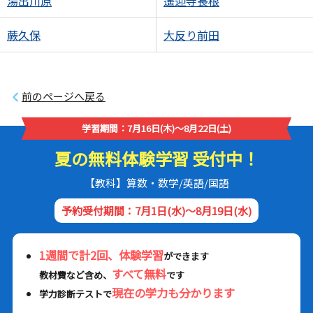
湯出川原
遙迎寺長根
蕨久保
大反り前田
前のページへ戻る
学習期間：7月16日(木)～8月22日(土)
夏の無料体験学習 受付中！
【教科】算数・数学/英語/国語
予約受付期間：7月1日(水)～8月19日(水)
1週間で計2回、体験学習
ができます
すべて無料
教材費など含め、
です
現在の学力も分かります
学力診断テストで