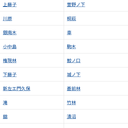
上藤子
萱野ノ下
川原
桐萩
銀南木
車
小中島
駒木
権現林
鮫ノ口
下藤子
城ノ下
新左エ門久保
蒼前林
滝
竹林
舘
潰沼