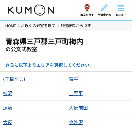
教室を探す
学習中の方
メニュー
HOME
お近くの教室を探す
都道府県から探す
青森県三戸郡三戸町梅内
の公文式教室
さらに以下よりエリアを選択してください。
(丁目なし)
雷平
板沢
上野平
遠藤
大反前田
大反
金洗沢