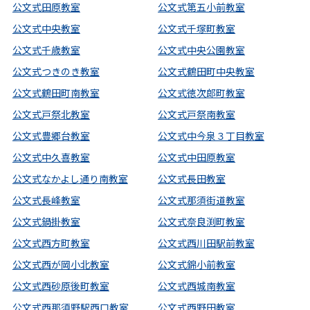
公文式田原教室
公文式第五小前教室
公文式中央教室
公文式千塚町教室
公文式千歳教室
公文式中央公園教室
公文式つきのき教室
公文式鶴田町中央教室
公文式鶴田町南教室
公文式徳次郎町教室
公文式戸祭北教室
公文式戸祭南教室
公文式豊郷台教室
公文式中今泉３丁目教室
公文式中久喜教室
公文式中田原教室
公文式なかよし通り南教室
公文式長田教室
公文式長峰教室
公文式那須街道教室
公文式鍋掛教室
公文式奈良渕町教室
公文式西方町教室
公文式西川田駅前教室
公文式西が岡小北教室
公文式錦小前教室
公文式西砂原後町教室
公文式西城南教室
公文式西那須野駅西口教室
公文式西野田教室