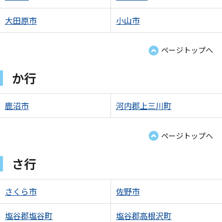
大田原市
小山市
ページトップへ
か行
鹿沼市
河内郡上三川町
ページトップへ
さ行
さくら市
佐野市
塩谷郡塩谷町
塩谷郡高根沢町