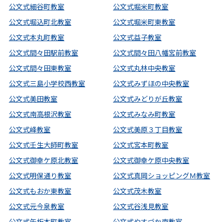
公文式細谷町教室
公文式堀米町教室
公文式堀込町北教室
公文式堀米町東教室
公文式本丸町教室
公文式益子教室
公文式間々田駅前教室
公文式間々田八幡宮前教室
公文式間々田東教室
公文式丸林中央教室
公文式三島小学校西教室
公文式みずほの中央教室
公文式美田教室
公文式みどりが丘教室
公文式南高根沢教室
公文式みなみ町教室
公文式峰教室
公文式美原３丁目教室
公文式壬生大師町教室
公文式宮本町教室
公文式御幸ケ原北教室
公文式御幸ケ原中央教室
公文式明保通り教室
公文式真岡ショッピングＭ教室
公文式もおか東教室
公文式茂木教室
公文式元今泉教室
公文式谷浅見教室
公文式矢板本町教室
公文式やすづか南教室