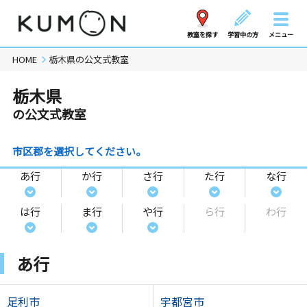
教室を探す
学習中の方
メニュー
HOME
栃木県の公文式教室
栃木県
の公文式教室
市区郡を選択してください。
あ行
か行
さ行
た行
な行
は行
ま行
や行
ら行
わ行
あ行
足利市
宇都宮市