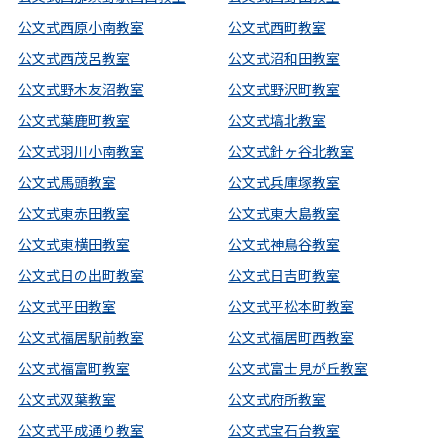
公文式西原小南教室
公文式西町教室
公文式西茂呂教室
公文式沼和田教室
公文式野木友沼教室
公文式野沢町教室
公文式葉鹿町教室
公文式塙北教室
公文式羽川小南教室
公文式針ヶ谷北教室
公文式馬頭教室
公文式兵庫塚教室
公文式東赤田教室
公文式東大島教室
公文式東横田教室
公文式神鳥谷教室
公文式日の出町教室
公文式日吉町教室
公文式平田教室
公文式平松本町教室
公文式福居駅前教室
公文式福居町西教室
公文式福富町教室
公文式富士見が丘教室
公文式双葉教室
公文式府所教室
公文式平成通り教室
公文式宝石台教室