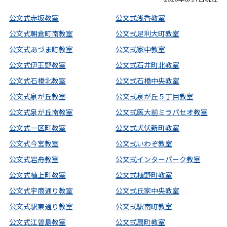
公文式赤坂教室
公文式浅香教室
公文式朝倉町南教室
公文式足利大町教室
公文式あづま町教室
公文式家中教室
公文式伊王野教室
公文式石井町北教室
公文式石橋北教室
公文式石橋中央教室
公文式泉が丘教室
公文式泉が丘５丁目教室
公文式泉が丘南教室
公文式医大前ミラパセオ教室
公文式一区町教室
公文式犬伏新町教室
公文式今宮教室
公文式いわぞ教室
公文式岩舟教室
公文式インターパーク教室
公文式植上町教室
公文式植野町教室
公文式宇商通り教室
公文式氏家中央教室
公文式駅東通り教室
公文式駅南町教室
公文式江曽島教室
公文式扇町教室