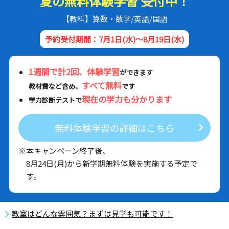
夏の無料体験学習 受付中！
【教科】算数・数学/英語/国語
予約受付期間：7月1日(水)～8月19日(水)
1週間で計2回、体験学習
ができます
すべて無料
教材費など含め、
です
現在の学力も分かります
学力診断テストで
無料体験学習の詳細はこちら
※本キャンペーン終了後、
8月24日(月)から新学期無料体験を実施する予定で
す。
教室はどんな雰囲気？まずは見学も可能です！