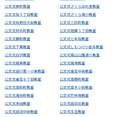
公文式幸町教室
公文式さくら卯の里教室
公文式桜５丁目教室
公文式さくら南小教室
公文式佐野日大前教室
公文式三区町教室
公文式材木町教室
公文式宿郷３丁目教室
公文式静和教室
公文式七本桜教室
公文式下栗教室
公文式しもつけ小金井教室
公文式白沢教室
公文式城山公園通り教室
公文式城東教室
公文式城南教室
公文式姿川第一小東教室
公文式雀宮中央教室
公文式雀宮６丁目教室
公文式高勢町教室
公文式高萩町教室
公文式宝木小前教室
公文式滝谷町教室
公文式竹林南教室
公文式多田教室
公文式田沼北教室
公文式田沼中央教室
公文式玉生教室