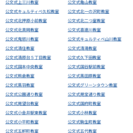
公文式上三川教室
公文式亀山教室
公文式キュルティベ久松教室
公文式北一の沢町教室
公文式北押原小前教室
公文式北二つ室教室
公文式北真岡教室
公文式喜連川教室
公文式鬼怒川教室
公文式キュルティベ山川教室
公文式清住教室
公文式清滝教室
公文式清原台５丁目教室
公文式久下田教室
公文式国本中央教室
公文式国谷駅前教室
公文式熊倉教室
公文式黒田原教室
公文式黒羽教室
公文式グリーンタウン教室
公文式公園通り教室
公文式晃宝通り教室
公文式晃望台教室
公文式国府町教室
公文式小金井駅東教室
公文式小林教室
公文式小平町教室
公文式駒生町教室
公文式五軒町教室
公文式五代教室