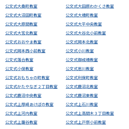
公文式大桑町教室
公文式大田原わかくさ教室
公文式大沼田町教室
公文式大橋町教室
公文式大原間教室
公文式大平中央教室
公文式大宮北教室
公文式大谷北小前教室
公文式おおやま教室
公文式岡本北教室
公文式岡本西小前教室
公文式小川教室
公文式落合教室
公文式御成橋教室
公文式小俣教室
公文式思川教室
公文式おもちゃの町教室
公文式利保町教室
公文式かたやなぎ２丁目教室
公文式鹿沼北教室
公文式鹿沼中央教室
公文式鹿沼東教室
公文式上厚崎あけぼの教室
公文式上石川教室
公文式上河内教室
公文式上高間木３丁目教室
公文式上籠谷教室
公文式上戸祭小前教室