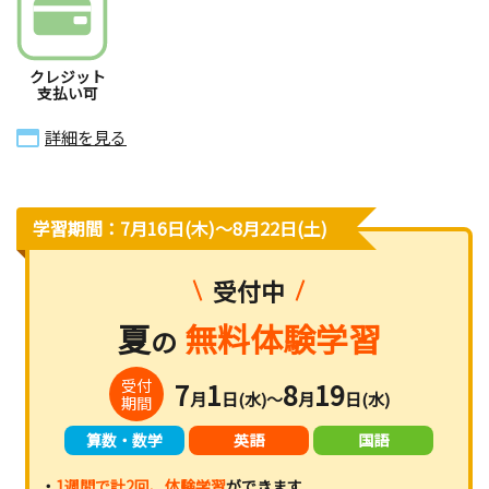
クレジット
支払い可
詳細を見る
学習期間：7月16日(木)〜8月22日(土)
受付中
夏
無料体験学習
の
受付
7
1
8
19
月
日(水)～
月
日(水)
期間
算数・数学
英語
国語
・
1週間で計2回、体験学習
ができます