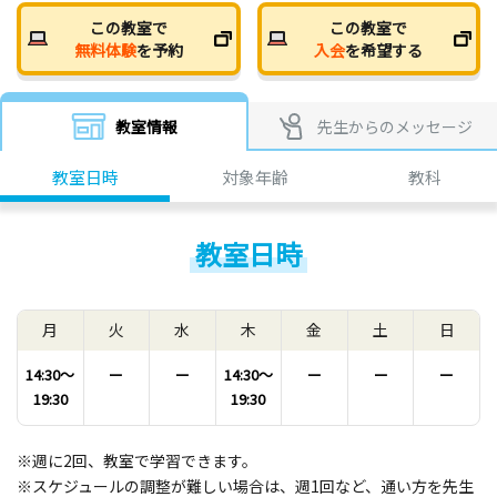
この教室で
この教室で
無料体験
を予約
入会
を希望する
教室情報
先生からのメッセージ
教室日時
対象年齢
教科
教室日時
月
火
水
木
金
土
日
14:30〜
ー
ー
14:30〜
ー
ー
ー
19:30
19:30
※週に2回、教室で学習できます。
※スケジュールの調整が難しい場合は、週1回など、通い方を先生