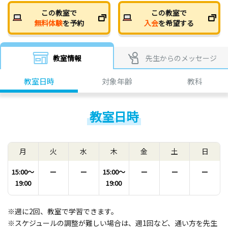
この教室で
この教室で
無料体験
を予約
入会
を希望する
教室情報
先生からのメッセージ
教室日時
対象年齢
教科
教室日時
月
火
水
木
金
土
日
15:00〜
ー
ー
15:00〜
ー
ー
ー
19:00
19:00
※週に2回、教室で学習できます。
※スケジュールの調整が難しい場合は、週1回など、通い方を先生