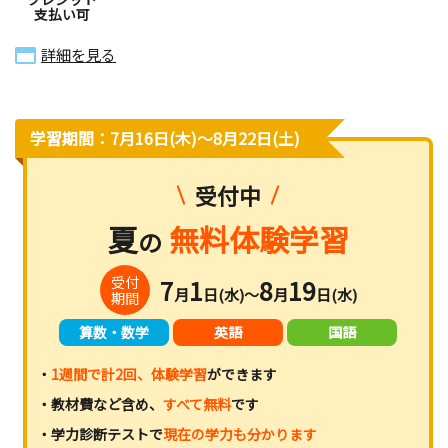
支払い可
詳細を見る
学習期間：7月16日(木)〜8月22日(土)
受付中
夏
無料体験学習
の
受付
7
1
8
19
月
日(水)～
月
日(水)
期間
算数・数学
英語
国語
・
1週間で計2回、体験学習
ができます
・教材費など含め、
すべて無料
です
・学力診断テストで
現在の学力も分かります