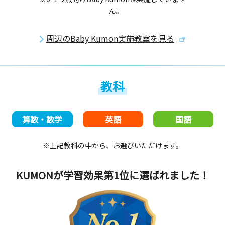
ん。
周辺のBaby Kumon実施教室を見る
教科
算数・数学
英語
国語
※上記教科の中から、お選びいただけます。
KUMONが学習効果第1位
に選ばれました！