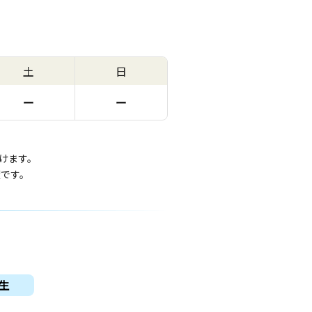
土
日
ー
ー
けます。
度です。
生