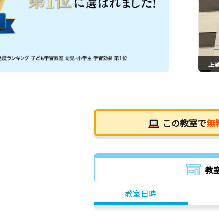
上
この教室で
無
教
教室日時