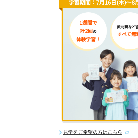
学習期間：7月16日(木)〜8月
1週間で
教材費など
計2回
の
すべて無
体験学習！
見学をご希望の方はこちら