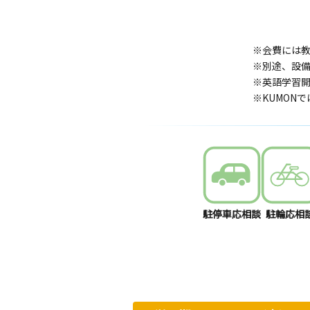
※会費には
※別途、設
※英語学習開
※KUMON
駐停車応相談
駐輪応相