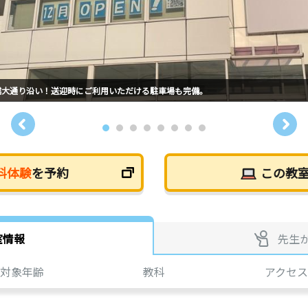
越大通り沿い！送迎時にご利用いただける駐車場も完備。
料体験
を予約
この教
室情報
先生
対象年齢
教科
アクセス