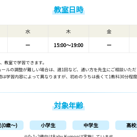
教室日時
水
木
金
ー
15:00〜
19:00
ー
回、教室で学習できます。
ュールの調整が難しい場合は、週1回など、通い方を先生にご相談いただ
間は学習内容によって異なりますが、初めのうちは長くて1教科30分程
対象年齢
(0歳〜)
小学生
中学生
高校
※0･1･2歳向けBaby Kumonは実施していませ