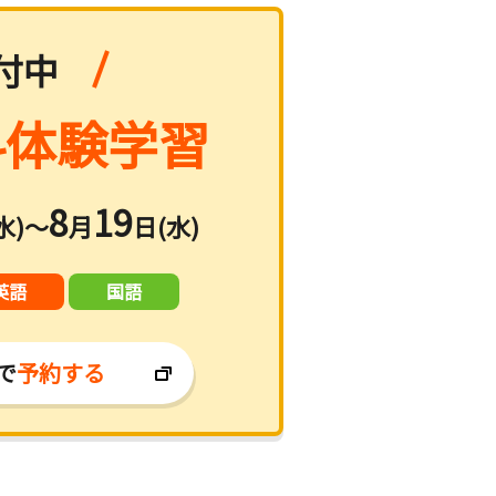
付中
体験学習
8
19
水)～
月
日(水)
英語
国語
で
予約する