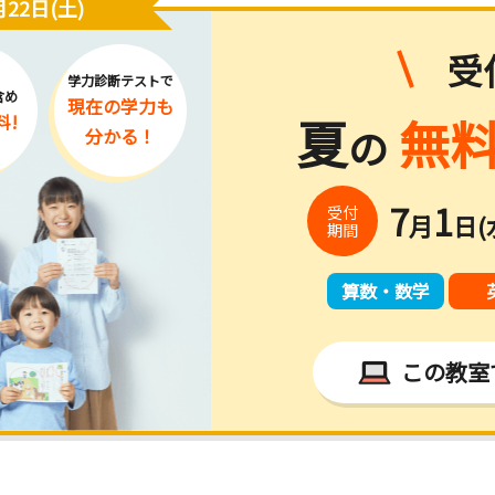
22日(土)
受
学力診断テストで
含め
現在の学力
も
夏
無料
料!
の
分かる！
7
1
受付
月
日(
期間
算数・数学
この教室